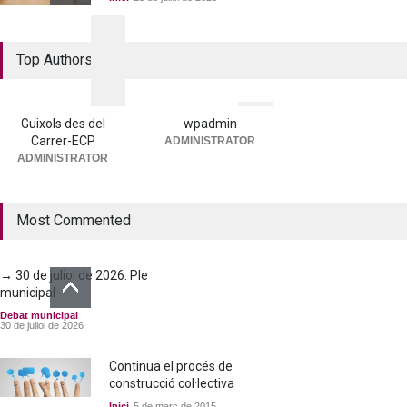
La nova residència, més a
Top Authors
prop que mai
Portada
25 de juny de 2026
Guixols des del
wpadmin
Carrer-ECP
ADMINISTRATOR
→ 25 de juny de 2026. Ple
ADMINISTRATOR
municipal
Debat municipal
25 de juny de 2026
Most Commented
→ 30 de juliol de 2026. Ple
municipal
Debat municipal
30 de juliol de 2026
Continua el procés de
construcció col·lectiva
Inici
5 de març de 2015