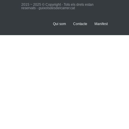
2015 ~ 2025 © Copyright - Tots els drets estan
reservats - guixolsdesdelcarrer.cat
Qui som
Contacte
Manifest