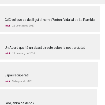
GdC vol que es deslligui el nom d'Antoni Vidal al de La Rambla
Inici
21 de maig de 2017
Un Acord que té un abast directe sobre la nostra ciutat
Inici
17 de març de 2026
Espai recuperat!
Inici
9 d'agost de 2025
I ara, anirà de debò?