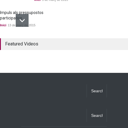
Impuls als pressupostos
participatius
Inici
13 de març de 2015
Un bon acord a quatre
Featured Videos
bandes
Inici
22 de març de 2015
Ja tenim els primers
candidats i candidates!
Inici
28 de març de 2015