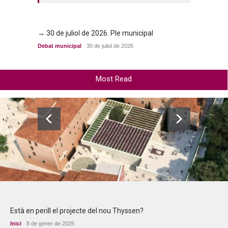
→ 30 de juliol de 2026. Ple municipal
→ 23 d
Debat municipal
30 de juliol de 2026
Debat m
Most Read
Està en perill el projecte del nou Thyssen?
Inici
8 de gener de 2025