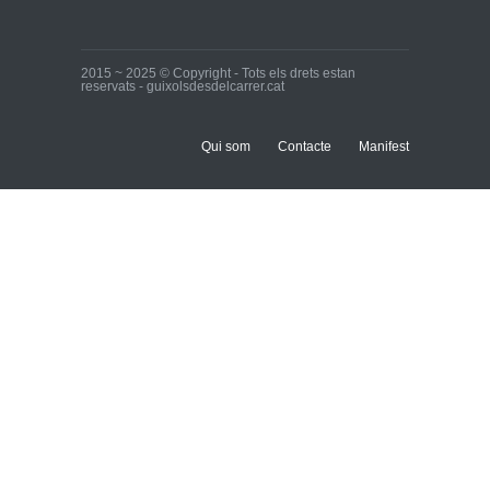
2015 ~ 2025 © Copyright - Tots els drets estan
reservats - guixolsdesdelcarrer.cat
Qui som
Contacte
Manifest