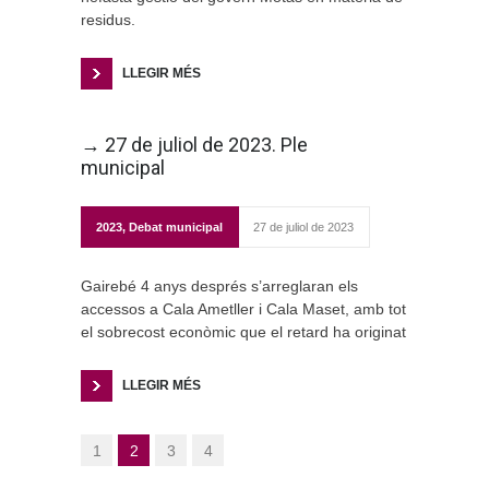
residus.
LLEGIR MÉS
→ 27 de juliol de 2023. Ple
municipal
2023
,
Debat municipal
27 de juliol de 2023
Gairebé 4 anys després s’arreglaran els
accessos a Cala Ametller i Cala Maset, amb tot
el sobrecost econòmic que el retard ha originat
LLEGIR MÉS
1
2
3
4