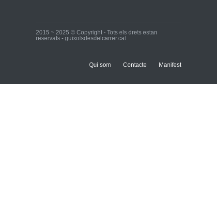
2015 ~ 2025 © Copyright - Tots els drets estan
reservats - guixolsdesdelcarrer.cat
Qui som
Contacte
Manifest