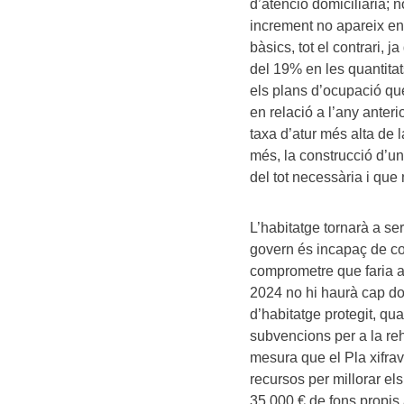
d’atenció domiciliària; 
increment no apareix en
bàsics, tot el contrari,
del 19% en les quantit
els plans d’ocupació q
en relació a l’any anter
taxa d’atur més alta de
més, la construcció d’un
del tot necessària i que 
L’habitatge tornarà a ser
govern és incapaç de com
comprometre que faria a
2024 no hi haurà cap do
d’habitatge protegit, qu
subvencions per a la reh
mesura que el Pla xifra
recursos per millorar el
35.000 € de fons propis a