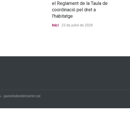
el Reglament de la Taula de
pro
coordinació pel dret a
Port
l’habitatge
Inici
23 de juliol de 2026
 - guixolsdesdelcarrer.cat