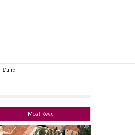
L’uriç
Most Read