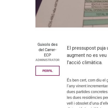
Guixols des
El pressupost puja 
del Carrer-
augment no es veu re
ECP
ADMINISTRATOR
l’acció climàtica.
PERFIL
És ben cert, com diu el
l’any vinent incrementar
dues partides concretes
les dues residències pe
vell i obsolet d’una d’el