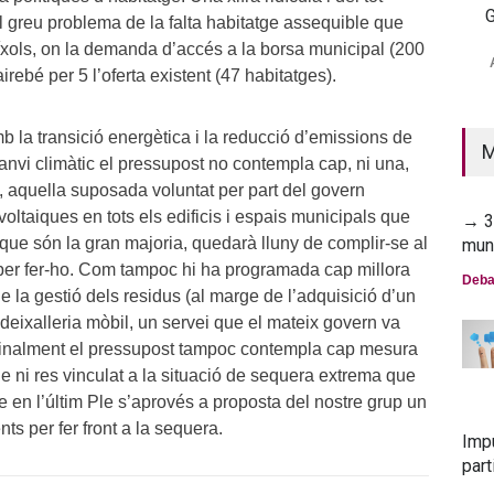
G
el greu problema de la falta habitatge assequible que
→ 2
íxols, on la demanda d’accés a la borsa municipal (200
mun
airebé per 5 l’oferta existent (47 habitatges).
Deba
 la transició energètica i la reducció d’emissions de
M
anvi climàtic el pressupost no contempla cap, ni una,
, aquella suposada voluntat per part del govern
ovoltaiques en tots els edificis i espais municipals que
→ 30
que són la gran majoria, quedarà lluny de complir-se al
mun
per fer-ho. Com tampoc hi ha programada cap millora
Deba
e la gestió dels residus (al marge de l’adquisició d’un
 deixalleria mòbil, un servei que el mateix govern va
Finalment el pressupost tampoc contempla cap mesura
le ni res vinculat a la situació de sequera extrema que
e en l’últim Ple s’aprovés a proposta del nostre grup un
s per fer front a la sequera.
Imp
part