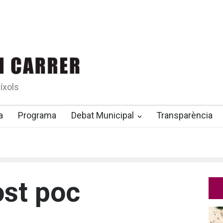
íxols
a
Programa
Debat Municipal
Transparència
st poc