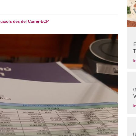
uixols des del Carrer-ECP
E
T
I
G
V
I
U