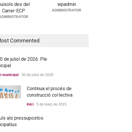
uixols des del
wpadmin
Carrer-ECP
ADMINISTRATOR
5 de juny de 2026. Ple
ADMINISTRATOR
icipal
t municipal
25 de juny de 2026
ost Commented
 de juliol de 2026. Ple
icipal
t municipal
30 de juliol de 2026
Continua el procés de
construcció col·lectiva
Inici
5 de març de 2015
uls als pressupostos
icipatius