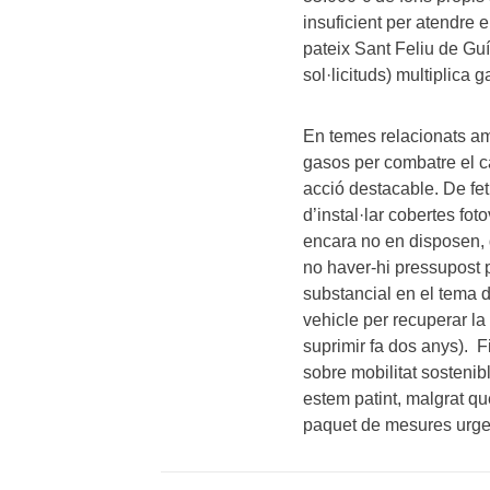
insuficient per atendre 
pateix Sant Feliu de Gu
sol·licituds) multiplica g
En temes relacionats amb
gasos per combatre el c
acció destacable. De fet
d’instal·lar cobertes fot
encara no en disposen, 
no haver-hi pressupost 
substancial en el tema d
vehicle per recuperar la
suprimir fa dos anys). 
sobre mobilitat sostenib
estem patint, malgrat qu
paquet de mesures urgent