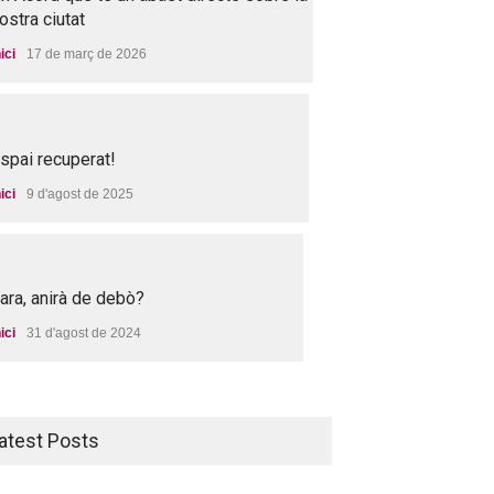
ostra ciutat
nici
17 de març de 2026
spai recuperat!
nici
9 d'agost de 2025
 ara, anirà de debò?
nici
31 d'agost de 2024
atest Posts