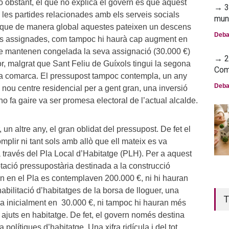
no obstant, el que no explica el govern és que aquest
→ 30
 les partides relacionades amb els serveis socials
mun
 ja que de manera global aquestes pateixen un descens
Deba
ats assignades, com tampoc hi haurà cap augment en
ue mantenen congelada la seva assignació (30.000 €)
→ 23
ior, malgrat que Sant Feliu de Guíxols tingui la segona
Com
 la comarca. El pressupost tampoc contempla, un any
Deba
 nou centre residencial per a gent gran, una inversió
no fa gaire va ser promesa electoral de l’actual alcalde.
, un altre any, el gran oblidat del pressupost. De fet el
plir ni tant sols amb allò que ell mateix es va
 través del Pla Local d’Habitatge (PLH). Per a aquest
tació pressupostària destinada a la construcció
an en el Pla es contemplaven 200.000 €, ni hi hauran
abilitació d’habitatges de la borsa de lloguer, una
T
va inicialment en 30.000 €, ni tampoc hi hauran més
s ajuts en habitatge. De fet, el govern només destina
 polítiques d’habitatge. Una xifra ridícula i del tot