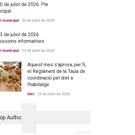
 de juliol de 2026. Ple
icipal
t municipal
30 de juliol de 2026
 de juliol de 2026.
issions informatives
t municipal
23 de juliol de 2026
Aquest mes s'aprova, per fi,
el Reglament de la Taula de
coordinació pel dret a
l’habitatge
Inici
23 de juliol de 2026
La nova residència, més a
prop que mai
op Authors
Portada
25 de juny de 2026