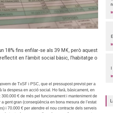
n
I
E
I
un 18% fins enfilar-se als 39 M€, però aquest
flectit en l’àmbit social bàsic, l’habitatge o
I
I
 govern de TxSF i PSC, que el pressupost previst per a
à la despesa en acció social. Ho farà, bàsicament, en
: 300.000 € de més pel funcionament i manteniment de
L
r a gent gran (conseqüència en bona mesura de l’estat
les) i 70.000 € per atendre el nou contracte dels serveis