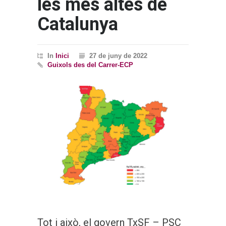
les més altes de
Catalunya
In
Inici
27 de juny de 2022
Guixols des del Carrer-ECP
Tot i això, el govern TxSF – PSC