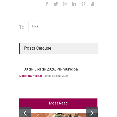
Inici
Posts Carousel
→ 30 de juliol de 2026. Ple municipal
→ 23 d
Debat municipal
30 de juliol de 2026
Debat m
Most Read