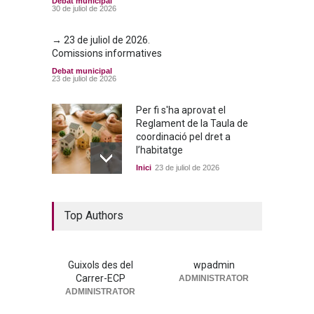
Debat municipal
30 de juliol de 2026
→ 23 de juliol de 2026.
Comissions informatives
Debat municipal
23 de juliol de 2026
Per fi s'ha aprovat el
Reglament de la Taula de
coordinació pel dret a
l’habitatge
Inici
23 de juliol de 2026
La nova residència, més a
Top Authors
prop que mai
Portada
25 de juny de 2026
Guixols des del
wpadmin
Carrer-ECP
ADMINISTRATOR
→ 25 de juny de 2026. Ple
ADMINISTRATOR
municipal