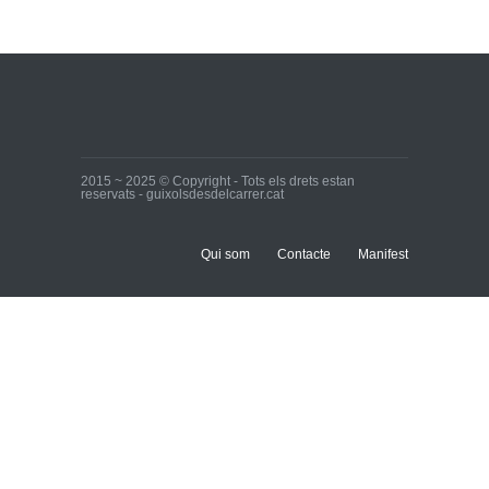
Ja tenim els primers
candidats i candidates!
Inici
28 de març de 2015
2015 ~ 2025 © Copyright - Tots els drets estan
reservats - guixolsdesdelcarrer.cat
Qui som
Contacte
Manifest