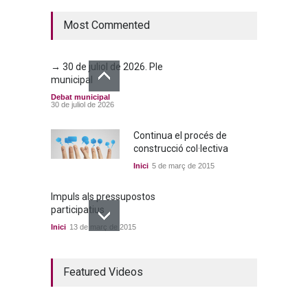
Debat municipal
25 de juny de 2026
Most Commented
→ 30 de juliol de 2026. Ple
municipal
Debat municipal
30 de juliol de 2026
Continua el procés de
construcció col·lectiva
Inici
5 de març de 2015
Impuls als pressupostos
participatius
Inici
13 de març de 2015
Un bon acord a quatre
Featured Videos
bandes
Inici
22 de març de 2015