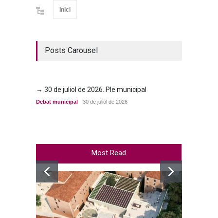
Inici
Posts Carousel
→ 30 de juliol de 2026. Ple municipal
→ 23 d
Debat municipal
30 de juliol de 2026
Debat m
Most Read