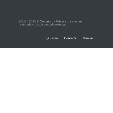
2015 ~ 2025 © Copyright - Tots els drets estan
reservats - guixolsdesdelcarrer.cat
Qui som
Contacte
Manifest