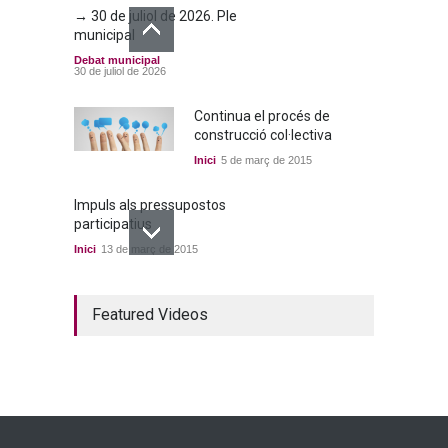
→ 30 de juliol de 2026. Ple
municipal
Debat municipal
30 de juliol de 2026
Continua el procés de
construcció col·lectiva
Inici
5 de març de 2015
Impuls als pressupostos
participatius
Inici
13 de març de 2015
Un bon acord a quatre
Featured Videos
bandes
Inici
22 de març de 2015
Ja tenim els primers
candidats i candidates!
Inici
28 de març de 2015