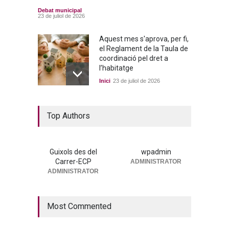
Debat municipal
23 de juliol de 2026
Aquest mes s'aprova, per fi,
el Reglament de la Taula de
coordinació pel dret a
l’habitatge
Inici
23 de juliol de 2026
La nova residència, més a
Top Authors
prop que mai
Portada
25 de juny de 2026
Guixols des del
wpadmin
Carrer-ECP
ADMINISTRATOR
→ 25 de juny de 2026. Ple
ADMINISTRATOR
municipal
Debat municipal
25 de juny de 2026
Most Commented