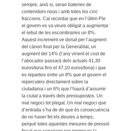
sempre, això si, seran bateries de
contenidors nous i amb totes les cinc
fraccions. Cal recordar que en l’últim Ple
el govern es va veure obligat a augmentar
el rebut de les escombraries un 8%.
Aquest increment ve donat per l’augment
del cànon fixat per la Generalitat, un
augment del 14% (l’any vinent el cost de
l’abocador passarà dels actuals 41,30
euros/tona fins el 47,10 euros/tona) i que
es reparteix entre un 8% que el govern el
repercuteix directament sobre la
ciutadania i un 6% que l’haurà d’assumir
la ciutat a través dels pressupostos. Un
mal negoci tot plegat. Un mal negoci que
d’entrada s’ha de dir que és consecuència
de no haver fet els deures a temps,
perquè totes aquestes mesures de pressió
fiscal que serveixen per promoure la