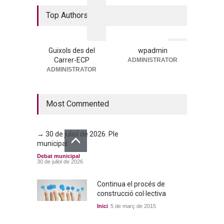
La nova residència, més a
Top Authors
prop que mai
Portada
25 de juny de 2026
Guixols des del
wpadmin
Carrer-ECP
ADMINISTRATOR
→ 25 de juny de 2026. Ple
ADMINISTRATOR
municipal
Debat municipal
25 de juny de 2026
Most Commented
→ 30 de juliol de 2026. Ple
municipal
Debat municipal
30 de juliol de 2026
Continua el procés de
construcció col·lectiva
Inici
5 de març de 2015