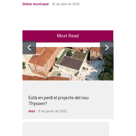
Debat municipal
30 de juliol de 2026
Debat m
Most Read
Està en perill el projecte del nou
Thyssen?
Inici
8 de gener de 2025