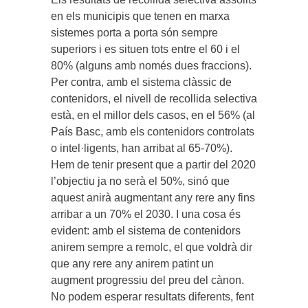
en els municipis que tenen en marxa
sistemes porta a porta són sempre
superiors i es situen tots entre el 60 i el
80% (alguns amb només dues fraccions).
Per contra, amb el sistema clàssic de
contenidors, el nivell de recollida selectiva
està, en el millor dels casos, en el 56% (al
País Basc, amb els contenidors controlats
o intel·ligents, han arribat al 65-70%).
Hem de tenir present que a partir del 2020
l’objectiu ja no serà el 50%, sinó que
aquest anirà augmentant any rere any fins
arribar a un 70% el 2030. I una cosa és
evident: amb el sistema de contenidors
anirem sempre a remolc, el que voldrà dir
que any rere any anirem patint un
augment progressiu del preu del cànon.
No podem esperar resultats diferents, fent