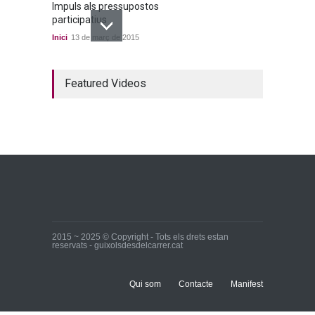
Impuls als pressupostos
participatius
Inici
13 de març de 2015
Un bon acord a quatre
Featured Videos
bandes
Inici
22 de març de 2015
Ja tenim els primers
candidats i candidates!
Inici
28 de març de 2015
2015 ~ 2025 © Copyright - Tots els drets estan
reservats - guixolsdesdelcarrer.cat
Qui som
Contacte
Manifest