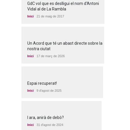
GdC vol que es deslligui el nom d'Antoni
Vidal al de La Rambla
Inici
21 de maig de 2017
Un Acord que té un abast directe sobre la
nostra ciutat
Inici
17 de març de 2026
Espai recuperat!
Inici
9 d'agost de 2025
I ara, anirà de debò?
Inici
31 d'agost de 2024