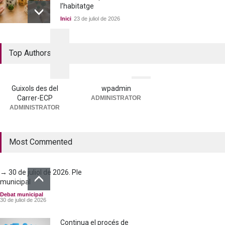
l’habitatge
Inici
23 de juliol de 2026
La nova residència, més a
Top Authors
prop que mai
Portada
25 de juny de 2026
Guixols des del
wpadmin
Carrer-ECP
ADMINISTRATOR
→ 25 de juny de 2026. Ple
ADMINISTRATOR
municipal
Debat municipal
25 de juny de 2026
Most Commented
→ 30 de juliol de 2026. Ple
municipal
Debat municipal
30 de juliol de 2026
Continua el procés de