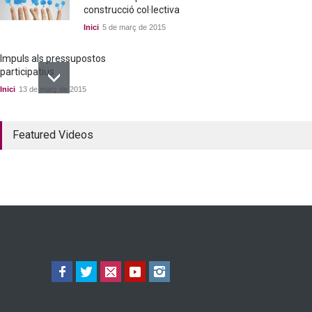
construcció col·lectiva
Inici
5 de març de 2015
Impuls als pressupostos
participatius
Inici
13 de març de 2015
Un bon acord a quatre
Featured Videos
bandes
Inici
22 de març de 2015
Ja tenim els primers
candidats i candidates!
Inici
28 de març de 2015