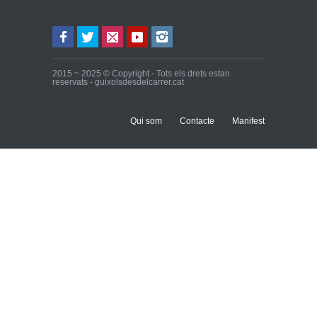
2015 ~ 2025 © Copyright - Tots els drets estan
reservats - guixolsdesdelcarrer.cat
Qui som
Contacte
Manifest