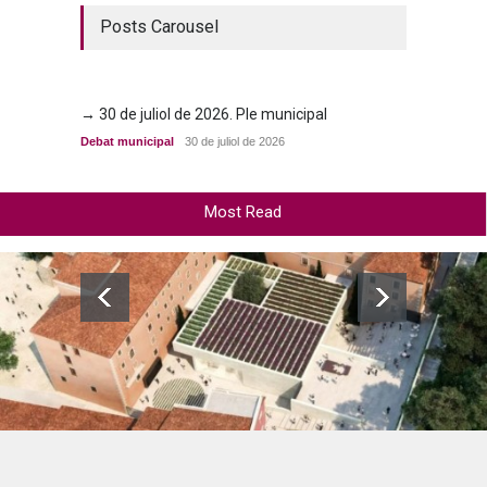
Posts Carousel
→ 30 de juliol de 2026. Ple municipal
→ 23 d
Debat municipal
30 de juliol de 2026
Debat m
Most Read