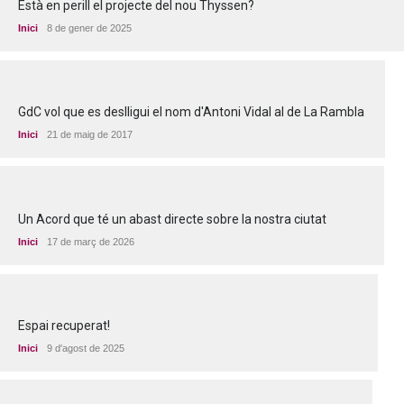
Està en perill el projecte del nou Thyssen?
Inici
8 de gener de 2025
GdC vol que es deslligui el nom d'Antoni Vidal al de La Rambla
Inici
21 de maig de 2017
Un Acord que té un abast directe sobre la nostra ciutat
Inici
17 de març de 2026
Espai recuperat!
Inici
9 d'agost de 2025