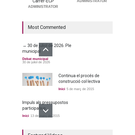
Carrer-ECP
ADMINISTRATOR
→ 25 de juny de 2026. Ple
ADMINISTRATOR
municipal
Debat municipal
25 de juny de 2026
Most Commented
→ 30 de juliol de 2026. Ple
municipal
Debat municipal
30 de juliol de 2026
Continua el procés de
construcció col·lectiva
Inici
5 de març de 2015
Impuls als pressupostos
participatius
Inici
13 de març de 2015
Un bon acord a quatre
bandes