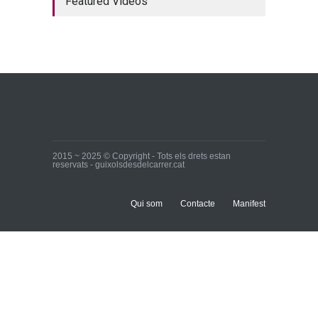
Featured Videos
Inici
22 de març de 2015
Ja tenim els primers
candidats i candidates!
Inici
28 de març de 2015
2015 ~ 2025 © Copyright - Tots els drets estan
reservats - guixolsdesdelcarrer.cat
Qui som
Contacte
Manifest