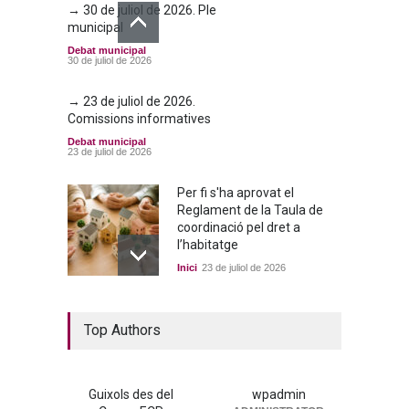
→ 30 de juliol de 2026. Ple
municipal
Debat municipal
30 de juliol de 2026
→ 23 de juliol de 2026.
Comissions informatives
Debat municipal
23 de juliol de 2026
Per fi s'ha aprovat el
Reglament de la Taula de
coordinació pel dret a
l’habitatge
Inici
23 de juliol de 2026
La nova residència, més a
Top Authors
prop que mai
Portada
25 de juny de 2026
Guixols des del
wpadmin