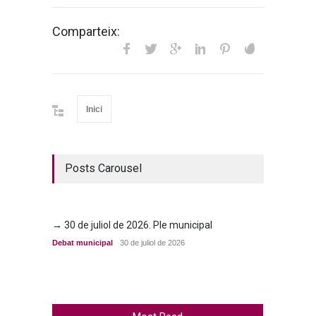
Comparteix:
Inici
Posts Carousel
→ 30 de juliol de 2026. Ple municipal
→ 23 d
Debat municipal
30 de juliol de 2026
Debat m