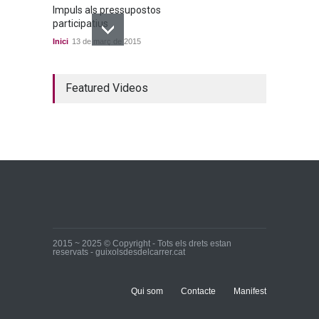
Impuls als pressupostos
participatius
Inici
13 de març de 2015
Un bon acord a quatre
Featured Videos
bandes
Inici
22 de març de 2015
Ja tenim els primers
candidats i candidates!
Inici
28 de març de 2015
2015 ~ 2025 © Copyright - Tots els drets estan
reservats - guixolsdesdelcarrer.cat
Qui som
Contacte
Manifest