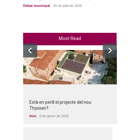
Debat municipal
30 de juliol de 2026
Debat m
Most Read
Està en perill el projecte del nou
Thyssen?
Inici
8 de gener de 2025