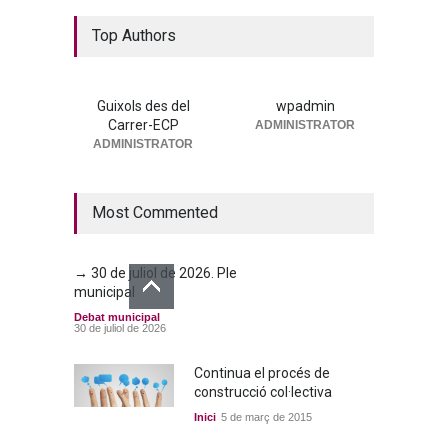
La nova residència, més a
Top Authors
prop que mai
Portada
25 de juny de 2026
Guixols des del
wpadmin
Carrer-ECP
ADMINISTRATOR
→ 25 de juny de 2026. Ple
ADMINISTRATOR
municipal
Debat municipal
25 de juny de 2026
Most Commented
→ 30 de juliol de 2026. Ple
municipal
Debat municipal
30 de juliol de 2026
Continua el procés de
construcció col·lectiva
Inici
5 de març de 2015