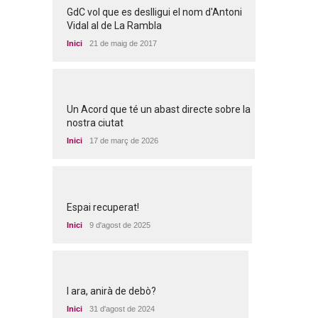
GdC vol que es deslligui el nom d'Antoni
Vidal al de La Rambla
Inici
21 de maig de 2017
Un Acord que té un abast directe sobre la
nostra ciutat
Inici
17 de març de 2026
Espai recuperat!
Inici
9 d'agost de 2025
I ara, anirà de debò?
Inici
31 d'agost de 2024