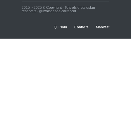
2015 ~ 2025 © Copyright - Tots els drets estan
reservats - guixolsdesdelcarrer.cat
Qui som
Contacte
Manifest