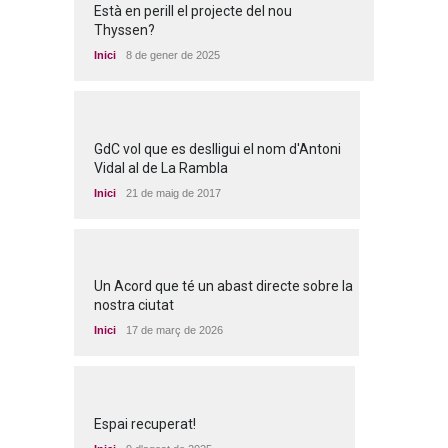
Està en perill el projecte del nou
Thyssen?
Inici
8 de gener de 2025
GdC vol que es deslligui el nom d'Antoni
Vidal al de La Rambla
Inici
21 de maig de 2017
Un Acord que té un abast directe sobre la
nostra ciutat
Inici
17 de març de 2026
Espai recuperat!