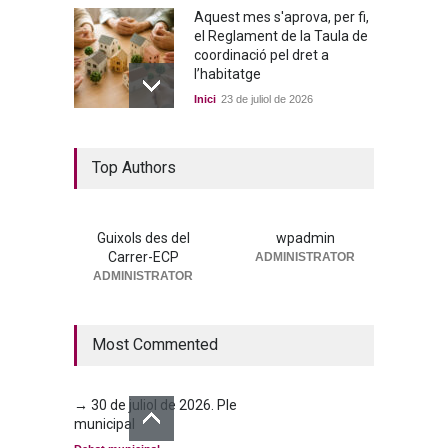
Aquest mes s'aprova, per fi,
el Reglament de la Taula de
coordinació pel dret a
l’habitatge
Inici
23 de juliol de 2026
La nova residència, més a
Top Authors
prop que mai
Portada
25 de juny de 2026
Guixols des del
wpadmin
Carrer-ECP
ADMINISTRATOR
→ 25 de juny de 2026. Ple
ADMINISTRATOR
municipal
Debat municipal
25 de juny de 2026
Most Commented
→ 30 de juliol de 2026. Ple
municipal