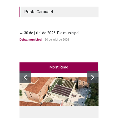
Posts Carousel
→ 30 de juliol de 2026. Ple municipal
→ 23 d
Debat municipal
30 de juliol de 2026
Debat m
Most Read