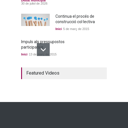
Debat municipal
30 de juliol de 2026
Continua el procés de
construcció col·lectiva
Inici
5 de març de 2015
Impuls als pressupostos
participatius
Inici
13 de març de 2015
Un bon acord a quatre
Featured Videos
bandes
Inici
22 de març de 2015
Ja tenim els primers
candidats i candidates!
Inici
28 de març de 2015