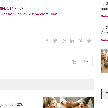
→ 30
/file/d/14RPO-
mun
eYaogi8s/view?usp=share_link
Deba
→ 23
Com
Deba
Inici
T
juliol de 2026.