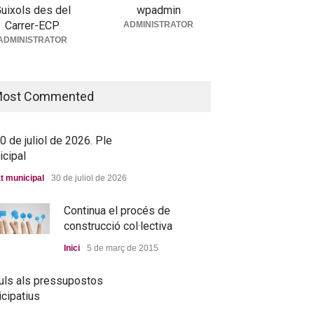
municipal
uixols des del
wpadmin
Carrer-ECP
ADMINISTRATOR
5 de juny de 2026. Ple
Debat municipal
25 de juny de 2026
ADMINISTRATOR
icipal
t municipal
25 de juny de 2026
ost Commented
ova residència, més a
p que mai
ada
25 de juny de 2026
 de juliol de 2026. Ple
icipal
t municipal
30 de juliol de 2026
Continua el procés de
construcció col·lectiva
Inici
5 de març de 2015
uls als pressupostos
icipatius