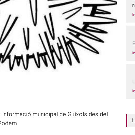
n
I
E
I
I
I
 informació municipal de Guíxols des del
L
 Podem