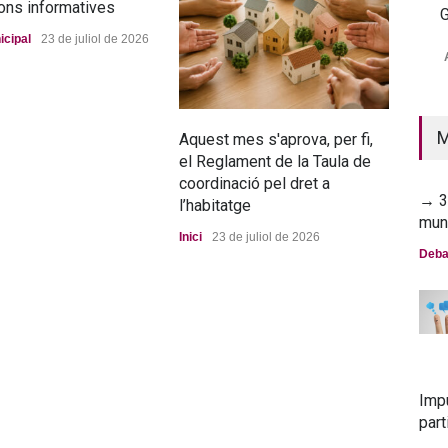
ons informatives
G
→ 2
icipal
23 de juliol de 2026
mun
Deba
M
Aquest mes s'aprova, per fi,
La n
el Reglament de la Taula de
pro
coordinació pel dret a
Port
→ 30
l’habitatge
mun
Inici
23 de juliol de 2026
Deba
Imp
part