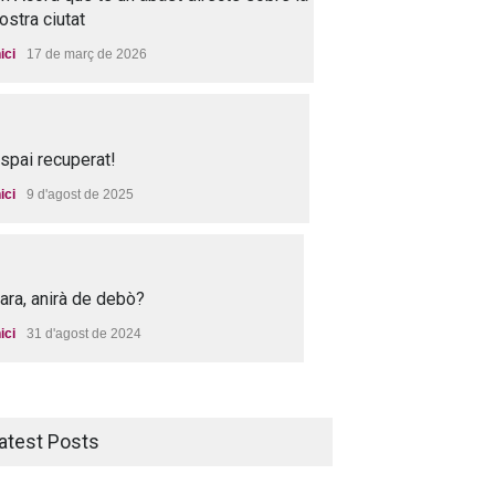
ostra ciutat
nici
17 de març de 2026
spai recuperat!
nici
9 d'agost de 2025
 ara, anirà de debò?
nici
31 d'agost de 2024
atest Posts