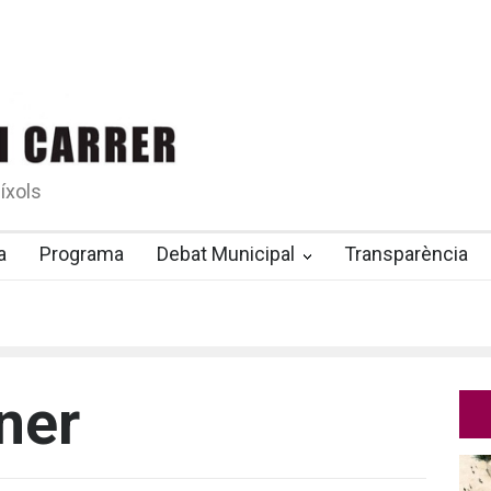
íxols
a
Programa
Debat Municipal
Transparència
ner