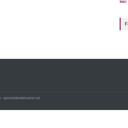
Inici
F
 - guixolsdesdelcarrer.cat