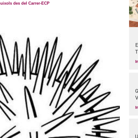
uixols des del Carrer-ECP
E
T
I
G
V
I
U