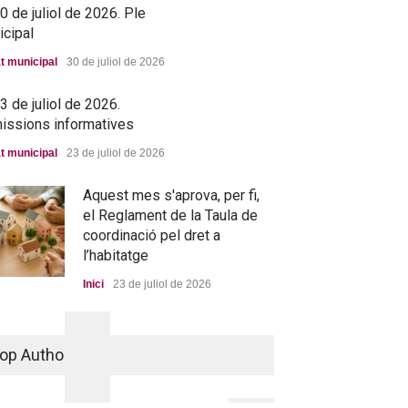
 de juliol de 2026. Ple
icipal
t municipal
30 de juliol de 2026
 de juliol de 2026.
issions informatives
t municipal
23 de juliol de 2026
Aquest mes s'aprova, per fi,
el Reglament de la Taula de
coordinació pel dret a
l’habitatge
Inici
23 de juliol de 2026
La nova residència, més a
prop que mai
op Authors
Portada
25 de juny de 2026
→ 25 de juny de 2026. Ple