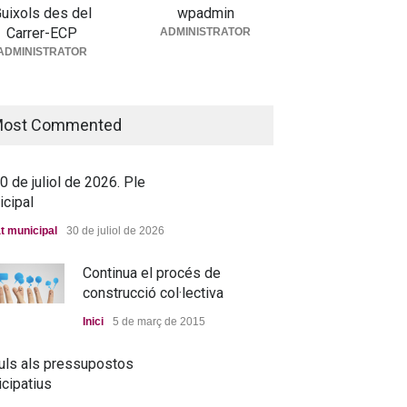
uixols des del
wpadmin
Carrer-ECP
ADMINISTRATOR
5 de juny de 2026. Ple
ADMINISTRATOR
icipal
→ 25 de juny de 2026. Ple
t municipal
25 de juny de 2026
municipal
ost Commented
Debat municipal
25 de juny de 2026
 de juliol de 2026. Ple
icipal
ova residència, més a
t municipal
30 de juliol de 2026
p que mai
Continua el procés de
ada
25 de juny de 2026
construcció col·lectiva
Inici
5 de març de 2015
uls als pressupostos
icipatius