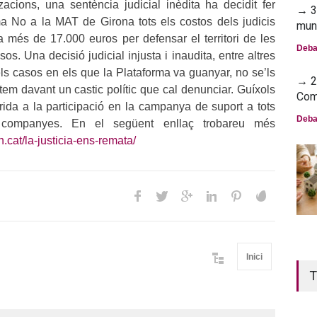
zacions, una sentència judicial inèdita ha decidit fer
→ 30
ma No a la MAT de Girona tots els costos dels judicis
mun
a més de 17.000 euros per defensar el territori de les
Deba
os. Una decisió judicial injusta i inaudita, entre altres
ls casos en els que la Plataforma va guanyar, no se’ls
→ 23
tem davant un castic polític que cal denunciar. Guíxols
Com
rida a la participació en la campanya de suport a tots
Deba
companyes. En el següent enllaç trobareu més
n.cat/la-justicia-ens-remata/
Inici
T