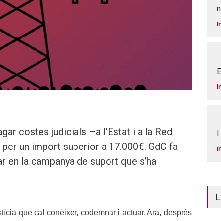
n
I
E
I
ar costes judicials –a l’Estat i a la Red
I
 per un import superior a 17.000€. GdC fa
I
par en la campanya de suport que s’ha
L
tícia que cal conèixer, codemnar i actuar. Ara, després