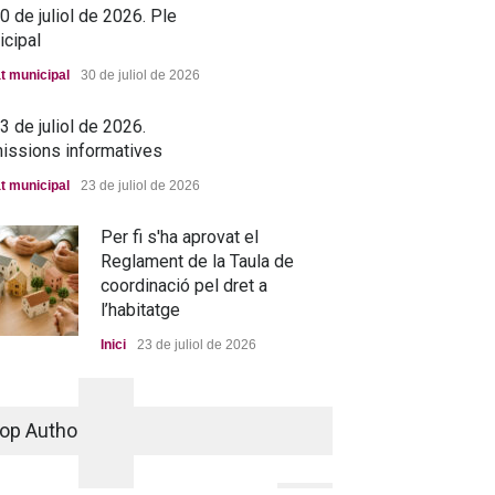
 de juliol de 2026. Ple
icipal
t municipal
30 de juliol de 2026
 de juliol de 2026.
issions informatives
t municipal
23 de juliol de 2026
Per fi s'ha aprovat el
Reglament de la Taula de
coordinació pel dret a
l’habitatge
Inici
23 de juliol de 2026
La nova residència, més a
prop que mai
op Authors
Portada
25 de juny de 2026