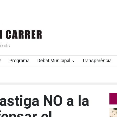
íxols
a
Programa
Debat Municipal
Transparència
castiga NO a la
ensar el