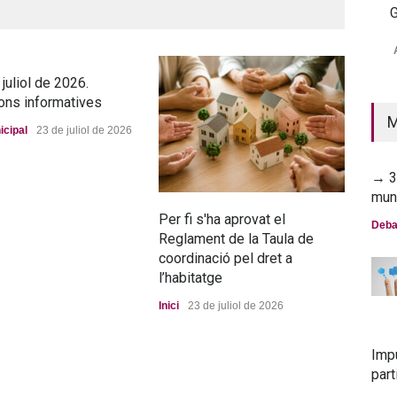
G
→ 2
mun
juliol de 2026.
Deba
ons informatives
M
icipal
23 de juliol de 2026
→ 30
mun
Per fi s'ha aprovat el
La n
Deba
Reglament de la Taula de
pro
coordinació pel dret a
Port
l’habitatge
Inici
23 de juliol de 2026
Imp
part