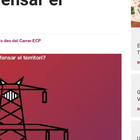
ls des del Carrer-ECP
E
T
I
G
V
I
U