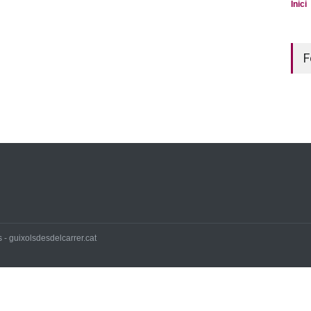
Inici
F
 - guixolsdesdelcarrer.cat