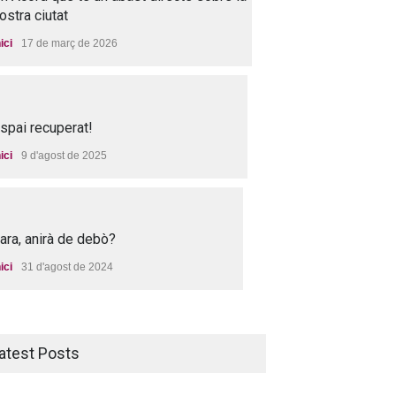
ostra ciutat
nici
17 de març de 2026
spai recuperat!
nici
9 d'agost de 2025
 ara, anirà de debò?
nici
31 d'agost de 2024
atest Posts