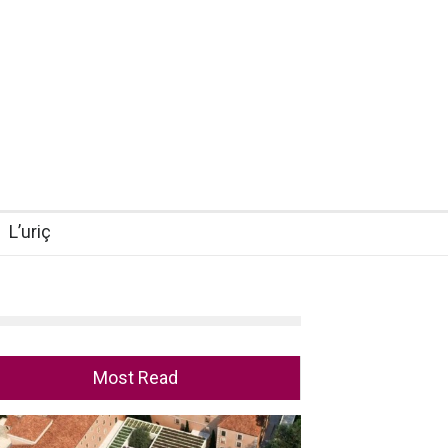
L’uriç
Most Read