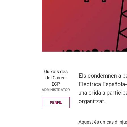
Guixols des
Els condemnen a pag
del Carrer-
Eléctrica Española-
ECP
ADMINISTRATOR
una crida a partici
organitzat.
PERFIL
Aquest és un cas d’injus