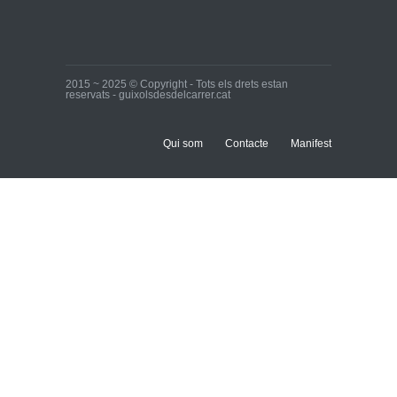
2015 ~ 2025 © Copyright - Tots els drets estan
reservats - guixolsdesdelcarrer.cat
Qui som
Contacte
Manifest