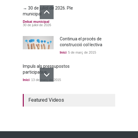
→ 30 de juliol de 2026. Ple
municipal
Debat municipal
30 de juliol de 2026
Continua el procés de
construcció col·lectiva
Inici
5 de març de 2015
Impuls als pressupostos
participatius
Inici
13 de març de 2015
Un bon acord a quatre
Featured Videos
bandes
Inici
22 de març de 2015
Ja tenim els primers
candidats i candidates!
Inici
28 de març de 2015