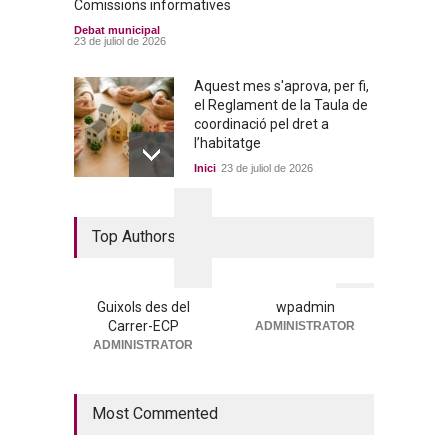
Comissions informatives
Debat municipal
23 de juliol de 2026
Aquest mes s'aprova, per fi,
el Reglament de la Taula de
coordinació pel dret a
l’habitatge
Inici
23 de juliol de 2026
La nova residència, més a
Top Authors
prop que mai
Portada
25 de juny de 2026
Guixols des del
wpadmin
Carrer-ECP
ADMINISTRATOR
→ 25 de juny de 2026. Ple
ADMINISTRATOR
municipal
Debat municipal
25 de juny de 2026
Most Commented