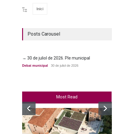
Inici
Posts Carousel
→ 30 de juliol de 2026. Ple municipal
→ 23 d
Debat municipal
30 de juliol de 2026
Debat m
Most Read