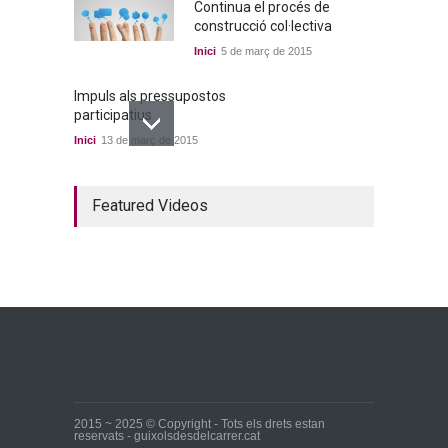
Continua el procés de
construcció col·lectiva
Inici
5 de març de 2015
Impuls als pressupostos
participatius
Inici
13 de març de 2015
Un bon acord a quatre
Featured Videos
bandes
Inici
22 de març de 2015
Ja tenim els primers
candidats i candidates!
Inici
28 de març de 2015
2015 ~ 2025 © Copyright - Tots els drets estan
reservats - guixolsdesdelcarrer.cat