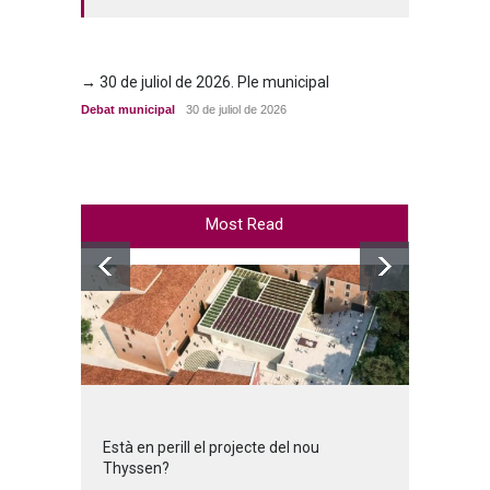
→ 30 de juliol de 2026. Ple municipal
→ 23 d
Debat municipal
30 de juliol de 2026
Debat m
Most Read
Està en perill el projecte del nou
Thyssen?