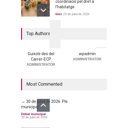
coordinació pel dret a
l’habitatge
Inici
23 de juliol de 2026
La nova residència, més a
Top Authors
prop que mai
Portada
25 de juny de 2026
Guixols des del
wpadmin
Carrer-ECP
ADMINISTRATOR
→ 25 de juny de 2026. Ple
ADMINISTRATOR
municipal
Debat municipal
25 de juny de 2026
Most Commented
→ 30 de juliol de 2026. Ple
municipal
Debat municipal
30 de juliol de 2026