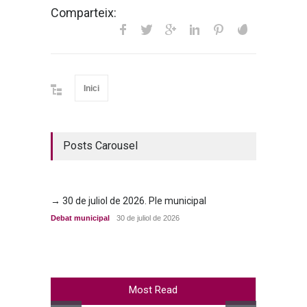
Comparteix:
Inici
Posts Carousel
→ 30 de juliol de 2026. Ple municipal
→ 23 d
Debat municipal
30 de juliol de 2026
Debat m
Most Read