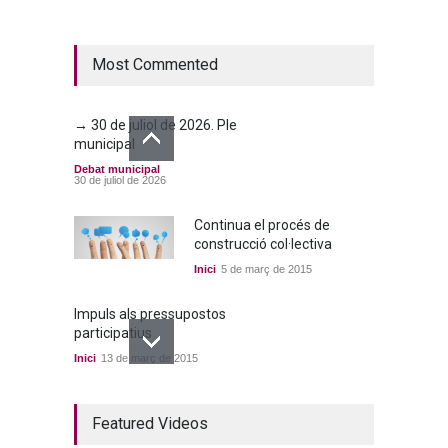
municipal
Debat municipal
25 de juny de 2026
Most Commented
→ 30 de juliol de 2026. Ple
municipal
Debat municipal
30 de juliol de 2026
Continua el procés de
construcció col·lectiva
Inici
5 de març de 2015
Impuls als pressupostos
participatius
Inici
13 de març de 2015
Un bon acord a quatre
Featured Videos
bandes
Inici
22 de març de 2015