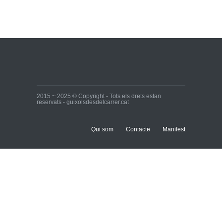
Ja tenim els primers
candidats i candidates!
Inici
28 de març de 2015
2015 ~ 2025 © Copyright - Tots els drets estan
reservats - guixolsdesdelcarrer.cat
Qui som
Contacte
Manifest