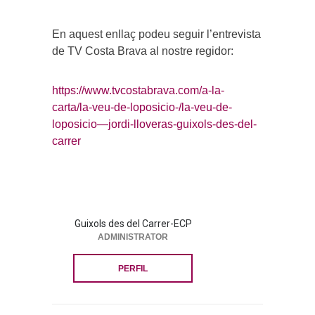
En aquest enllaç podeu seguir l’entrevista
de TV Costa Brava al nostre regidor:
https://www.tvcostabrava.com/a-la-
carta/la-veu-de-loposicio-/la-veu-de-
loposicio—jordi-lloveras-guixols-des-del-
carrer
Guixols des del Carrer-ECP
ADMINISTRATOR
PERFIL