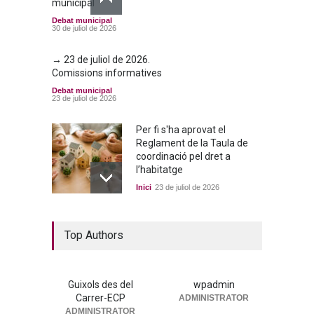
municipal
Debat municipal
30 de juliol de 2026
→ 23 de juliol de 2026.
Comissions informatives
Debat municipal
23 de juliol de 2026
Per fi s'ha aprovat el
Reglament de la Taula de
coordinació pel dret a
l’habitatge
Inici
23 de juliol de 2026
La nova residència, més a
Top Authors
prop que mai
Portada
25 de juny de 2026
Guixols des del
wpadmin
Carrer-ECP
ADMINISTRATOR
→ 25 de juny de 2026. Ple
ADMINISTRATOR