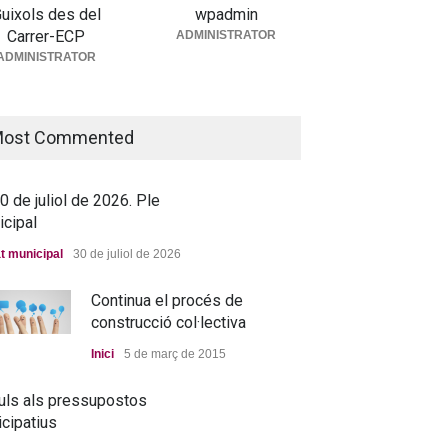
uixols des del
wpadmin
Carrer-ECP
ADMINISTRATOR
5 de juny de 2026. Ple
ADMINISTRATOR
icipal
t municipal
25 de juny de 2026
ost Commented
 de juliol de 2026. Ple
icipal
t municipal
30 de juliol de 2026
Continua el procés de
construcció col·lectiva
Inici
5 de març de 2015
uls als pressupostos
icipatius