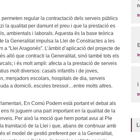
n
I
permeten regular la contractació dels serveis públics
i la qualitat per damunt el preu i que la prestació es
ls, ambientals i laborals. Aquesta és la base teòrica
e la Generalitat impulsa la Llei de Constractes a les
E
a “Llei Aragonés”. L’àmbit d’aplicació del projecte de
I
és allò que contracti la Generalitat, sinó també tots els
cals; i és molt ampli: afecta a la prestació de serveis
tius molt diversos: casals infantils i de joves,
an, menjadors escolars, hospitals de dia, serveis
I
juda a domicili, escoles bressol…entre molts altres.
I
rlamentari, En Comú Podem està portant el debat als
ns hi juguem una part important en la qualitat de la
erveis. Per això la moció que hem portat avui al Ple
L
a tramitació de la Llei i que, abans de continuar amb
 és el model de gestió preferent per a la Generalitat,