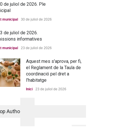
 de juliol de 2026. Ple
icipal
t municipal
30 de juliol de 2026
 de juliol de 2026.
issions informatives
t municipal
23 de juliol de 2026
Aquest mes s'aprova, per fi,
el Reglament de la Taula de
coordinació pel dret a
l’habitatge
Inici
23 de juliol de 2026
La nova residència, més a
prop que mai
op Authors
Portada
25 de juny de 2026