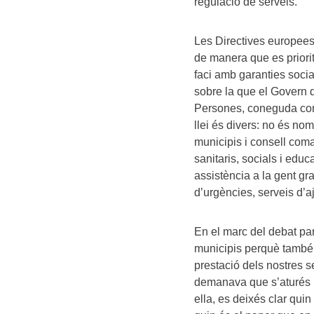
regulació de serveis.
Les Directives europees 
de manera que es prioritz
faci amb garanties socia
sobre la que el Govern d
Persones, coneguda com 
llei és divers: no és nom
municipis i consell comar
sanitaris, socials i educa
assistència a la gent gr
d’urgències, serveis d’a
En el marc del debat pa
municipis perquè també e
prestació dels nostres s
demanava que s’aturés l
ella, es deixés clar quin