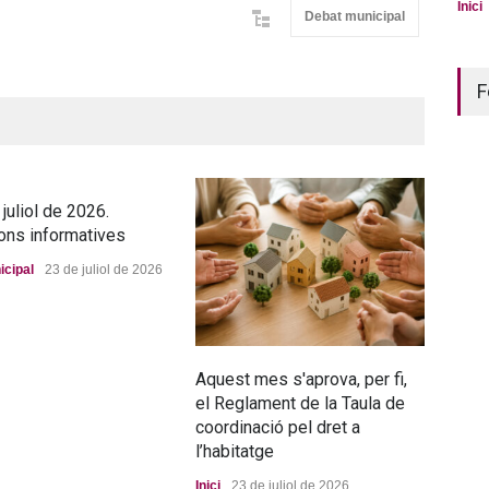
Inici
Debat municipal
F
juliol de 2026.
ons informatives
icipal
23 de juliol de 2026
Aquest mes s'aprova, per fi,
La n
el Reglament de la Taula de
pro
coordinació pel dret a
Port
l’habitatge
Inici
23 de juliol de 2026