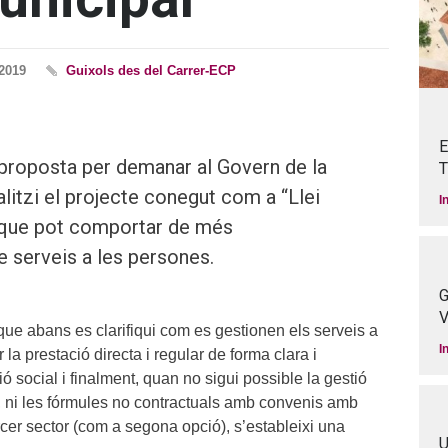
2019
Guixols des del Carrer-ECP
E
proposta per demanar al Govern de la
T
alitzi el projecte conegut com a “Llei
I
 que pot comportar de més
e serveis a les persones.
G
V
e abans es clarifiqui com es gestionen els serveis a
I
 la prestació directa i regular de forma clara i
ó social i finalment, quan no sigui possible la gestió
), ni les fórmules no contractuals amb convenis amb
ercer sector (com a segona opció), s’estableixi una
U