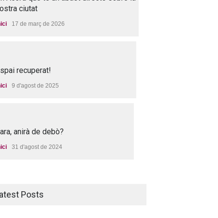
ostra ciutat
nici
17 de març de 2026
spai recuperat!
nici
9 d'agost de 2025
 ara, anirà de debò?
nici
31 d'agost de 2024
atest Posts