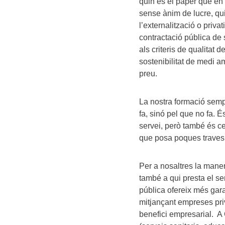
quin és el paper que en 
sense ànim de lucre, qu
l’externalització o priva
contractació pública de 
als criteris de qualitat 
sostenibilitat de medi a
preu.
La nostra formació sempr
fa, sinó pel que no fa. É
servei, però també és ce
que posa poques traves a
Per a nosaltres la maner
també a qui presta el ser
pública ofereix més garan
mitjançant empreses pri
benefici empresarial. A 