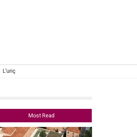
L’uriç
Most Read