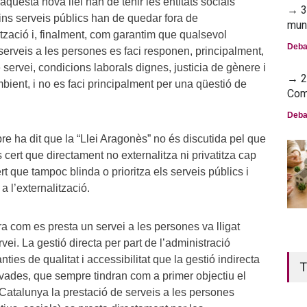
aquesta nova llei han de tenir les entitats socials
→ 30
ins serveis públics han de quedar fora de
mun
tització i, finalment, com garantim que qualsevol
Deba
serveis a les persones es faci responen, principalment,
de servei, condicions laborals dignes, justicia de gènere i
→ 23
mbient, i no es faci principalment per una qüestió de
Com
Deba
e ha dit que la “Llei Aragonès” no és discutida pel que
s cert que directament no externalitza ni privatitza cap
rt que tampoc blinda o prioritza els serveis públics i
 l’externalització.
a com es presta un servei a les persones va lligat
vei. La gestió directa per part de l’administració
ties de qualitat i accessibilitat que la gestió indirecta
T
vades, que sempre tindran com a primer objectiu el
Catalunya la prestació de serveis a les persones