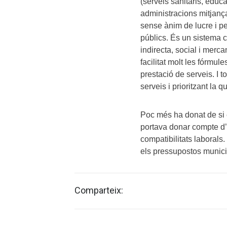
(serveis sanitaris, educa
administracions mitjançan
sense ànim de lucre i p
públics. És un sistema c
indirecta, social i merca
facilitat molt les fórmule
prestació de serveis. I t
serveis i prioritzant la q
Poc més ha donat de si 
portava donar compte d’u
compatibilitats laborals
els pressupostos municip
Comparteix: