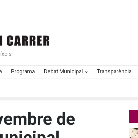
íxols
a
Programa
Debat Municipal
Transparència
vembre de
unicipal