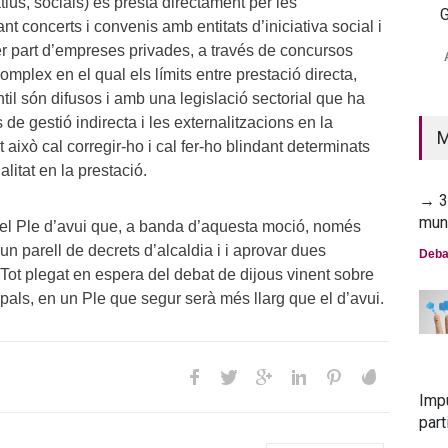
tius, socials) es presta directament per les
G
t concerts i convenis amb entitats d’iniciativa social i
→ 2
er part d’empreses privades, a través de concursos
mun
omplex en el qual els límits entre prestació directa,
Deba
ntil són difusos i amb una legislació sectorial que ha
s de gestió indirecta i les externalitzacions en la
M
ot això cal corregir-ho i cal fer-ho blindant determinats
ualitat en la prestació.
→ 30
mun
el Ple d’avui que, a banda d’aquesta moció, només
n parell de decrets d’alcaldia i i aprovar dues
Deba
. Tot plegat en espera del debat de dijous vinent sobre
als, en un Ple que segur serà més llarg que el d’avui.
Imp
part