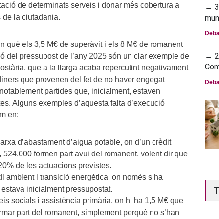
estació de determinats serveis i donar més cobertura a
→ 30
 de la ciutadania.
mun
Deba
n què els 3,5 M€ de superàvit i els 8 M€ de romanent
→ 23
ció del pressupost de l’any 2025 són un clar exemple de
Com
ostària, que a la llarga acaba repercutint negativament
 diners que provenen del fet de no haver engegat
Deba
 notablement partides que, inicialment, estaven
tes. Alguns exemples d’aquesta falta d’execució
em en:
xarxa d’abastament d’aigua potable, on d’un crèdit
, 524.000 formen part avui del romanent, volent dir que
20% de les actuacions previstes.
i ambient i transició energètica, on només s’ha
 estava inicialment pressupostat.
T
is socials i assistència primària, on hi ha 1,5 M€ que
rmar part del romanent, simplement perquè no s’han