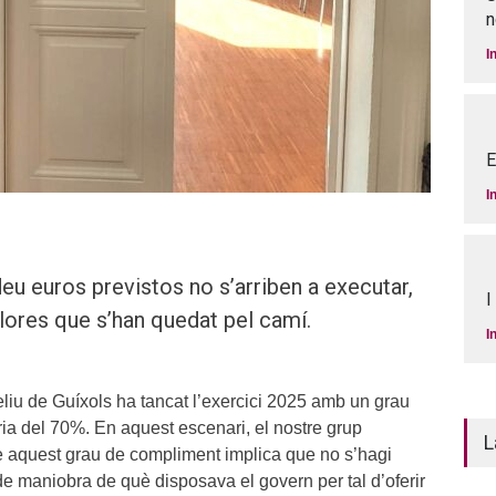
n
I
E
I
eu euros previstos no s’arriben a executar,
I
llores que s’han quedat pel camí.
I
liu de Guíxols ha tancat l’exercici 2025 amb un grau
ia del 70%. En aquest escenari, el nostre grup
L
 aquest grau de compliment implica que no s’hagi
de maniobra de què disposava el govern per tal d’oferir