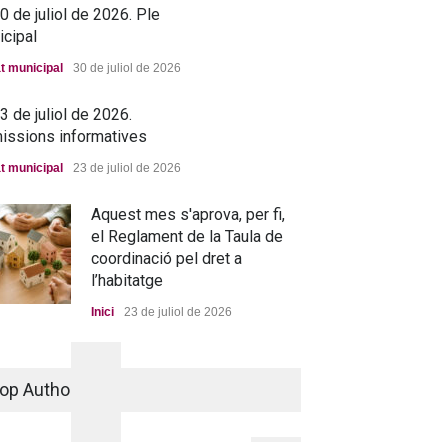
 de juliol de 2026. Ple
icipal
t municipal
30 de juliol de 2026
 de juliol de 2026.
issions informatives
t municipal
23 de juliol de 2026
Aquest mes s'aprova, per fi,
el Reglament de la Taula de
coordinació pel dret a
l’habitatge
Inici
23 de juliol de 2026
La nova residència, més a
prop que mai
op Authors
Portada
25 de juny de 2026