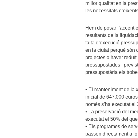
millor qualitat en la pr
les necessitats creixents
Hem de posar l’accent e
resultants de la liquida
falta d’execució pressup
en la ciutat perquè són
projectes o haver reduït
pressupostades i previs
pressupostària els trob
• El manteniment de la 
inicial de 647.000 euros
només s’ha executat el 
• La preservació del med
executat el 50% del que
• Els programes de serve
passen directament a fo