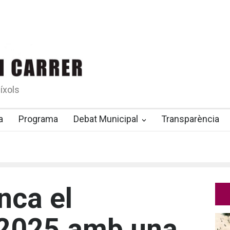
íxols
a
Programa
Debat Municipal
Transparència
nca el
 2025 amb una