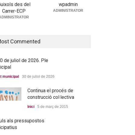
uixols des del
wpadmin
Carrer-ECP
ADMINISTRATOR
5 de juny de 2026. Ple
ADMINISTRATOR
icipal
t municipal
25 de juny de 2026
ost Commented
 de juliol de 2026. Ple
icipal
t municipal
30 de juliol de 2026
Continua el procés de
construcció col·lectiva
Inici
5 de març de 2015
uls als pressupostos
icipatius