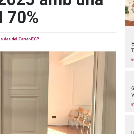
l 70%
ls des del Carrer-ECP
E
T
I
G
V
I
U