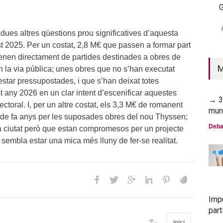
G
→ 2
mun
dues altres qüestions prou significatives d’aquesta
t 2025. Per un costat, 2,8 M€ que passen a formar part
Deba
enen directament de partides destinades a obres de
M
n la via pública; unes obres que no s’han executat
estar pressupostades, i que s’han deixat totes
 any 2026 en un clar intent d’escenificar aquestes
→ 30
ctoral. I, per un altre costat, els 3,3 M€ de romanent
mun
 de fa anys per les suposades obres del nou Thyssen;
Deba
a ciutat però que estan compromesos per un projecte
sembla estar una mica més lluny de fer-se realitat.
Imp
part
Inici