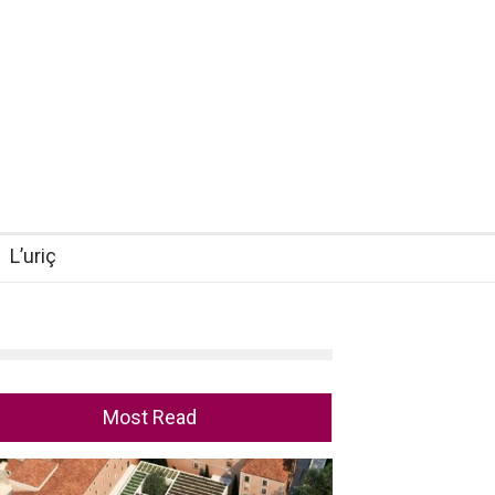
L’uriç
Most Read