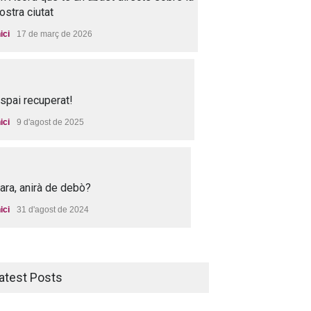
ostra ciutat
nici
17 de març de 2026
spai recuperat!
nici
9 d'agost de 2025
 ara, anirà de debò?
nici
31 d'agost de 2024
atest Posts