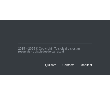
Inici
22 de març de 2015
Ja tenim els primers
candidats i candidates!
Inici
28 de març de 2015
2015 ~ 2025 © Copyright - Tots els drets estan
reservats - guixolsdesdelcarrer.cat
Qui som
Contacte
Manifest