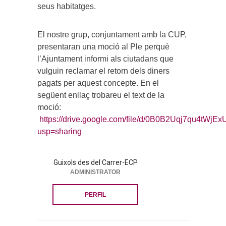
seus habitatges.
El nostre grup, conjuntament amb la CUP,
presentaran una moció al Ple perquè
l’Ajuntament informi als ciutadans que
vulguin reclamar el retorn dels diners
pagats per aquest concepte. En el
següent enllaç trobareu el text de la
moció:
https://drive.google.com/file/d/0B0B2Uqj7qu4tW
usp=sharing
Guixols des del Carrer-ECP
ADMINISTRATOR
PERFIL