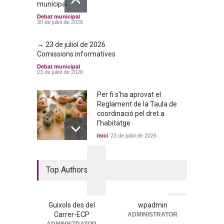
municipal
Debat municipal
30 de juliol de 2026
→ 23 de juliol de 2026.
Comissions informatives
Debat municipal
23 de juliol de 2026
Per fi s'ha aprovat el
Reglament de la Taula de
coordinació pel dret a
l’habitatge
Inici
23 de juliol de 2026
La nova residència, més a
Top Authors
prop que mai
Portada
25 de juny de 2026
Guixols des del
wpadmin
Carrer-ECP
ADMINISTRATOR
ADMINISTRATOR