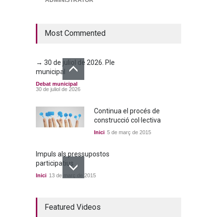
→ 25 de juny de 2026. Ple
municipal
Debat municipal
25 de juny de 2026
Most Commented
→ 30 de juliol de 2026. Ple
municipal
Debat municipal
30 de juliol de 2026
Continua el procés de
construcció col·lectiva
Inici
5 de març de 2015
Impuls als pressupostos
participatius
Inici
13 de març de 2015
Un bon acord a quatre
Featured Videos
bandes