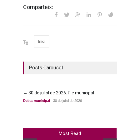
Comparteix:
Inici
Posts Carousel
→ 30 de juliol de 2026. Ple municipal
→ 23 d
Debat municipal
30 de juliol de 2026
Debat m
Most Read