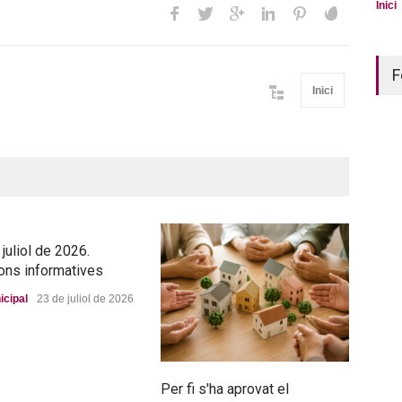
Inici
F
Inici
juliol de 2026.
ons informatives
icipal
23 de juliol de 2026
Per fi s'ha aprovat el
La n