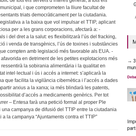
blic de tots els serveis d’interès general, a tots els
G
 municipal, i que comprometen la lliure facultat de
→ 2
resentants triats democràticament per la ciutadania.
mun
gislativa a la baixa que vol impulsar el TTIP, aplicant
Deba
ciosa per a les grans corporacions, afectarà a: -
i del dret a la salut: es flexibilitzarà l’ús del fracking,
M
ó i venda de transgènics, l’ús de toxines i substàncies
, que compten amb legislació més favorable als EUA. -
 afavorida en detriment de les petites explotacions més
→ 30
 ressentirà la sobirania alimentària i la qualitat en
mun
at intel·lectual i ús i accés a internet: s’aplicarà la
Deba
 que facilita la vigilància cibernètica i l’accés a dades
artir arxius a la xarxa; ia més blindarà les patents,
ossibilitat d’accés a medicaments genèrics. Per tot
rrer – Entesa farà una petició formal al proper Ple
i una campanya de difusió del TTIP entre la ciutadania
ixi a la campanya “Ajuntaments contra el TTIP”
Imp
part