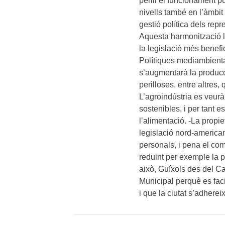
perill el funcionament pú
nivells també en l’àmbit
gestió política dels rep
Aquesta harmonització le
la legislació més benefi
Polítiques mediambientals 
s’augmentarà la producci
perilloses, entre altres
L’agroindústria es veurà
sostenibles, i per tant es
l’alimentació. -La propiet
legislació nord-americana
personals, i pena el comp
reduint per exemple la p
això, Guíxols des del Ca
Municipal perquè es fac
i que la ciutat s’adhere