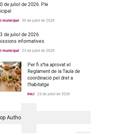
 de juliol de 2026. Ple
icipal
t municipal
30 de juliol de 2026
 de juliol de 2026.
issions informatives
t municipal
23 de juliol de 2026
Per fi s'ha aprovat el
Reglament de la Taula de
coordinació pel dret a
l’habitatge
Inici
23 de juliol de 2026
La nova residència, més a
prop que mai
op Authors
Portada
25 de juny de 2026