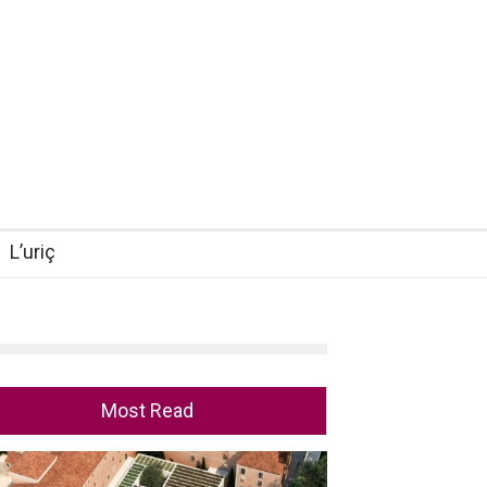
L’uriç
Most Read