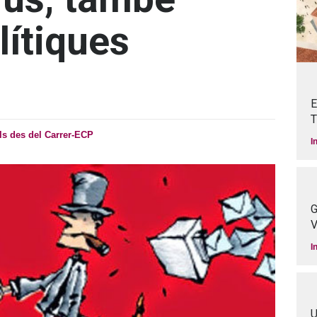
lítiques
E
T
ls des del Carrer-ECP
I
G
V
I
U