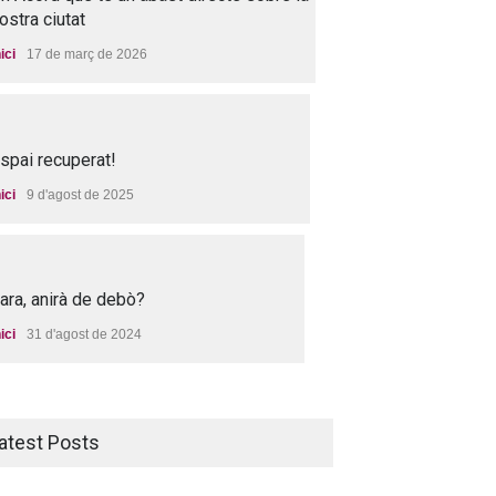
ostra ciutat
nici
17 de març de 2026
spai recuperat!
nici
9 d'agost de 2025
 ara, anirà de debò?
nici
31 d'agost de 2024
atest Posts