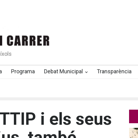
íxols
a
Programa
Debat Municipal
Transparència
TTIP i els seus
ius, també