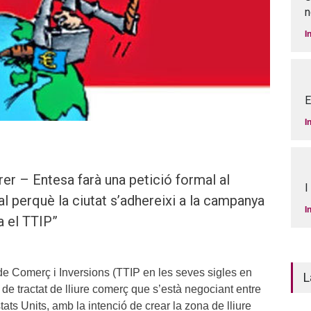
n
I
E
I
rer – Entesa farà una petició formal al
I
l perquè la ciutat s’adhereixi a la campanya
I
a el TTIP”
 de Comerç i Inversions (TTIP en les seves sigles en
L
de tractat de lliure comerç que s’està negociant entre
ats Units, amb la intenció de crear la zona de lliure