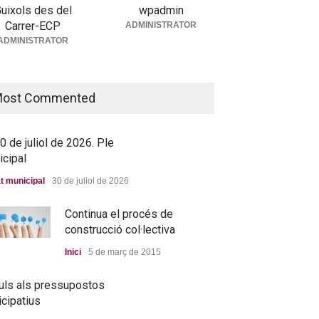
uixols des del
wpadmin
Carrer-ECP
ADMINISTRATOR
5 de juny de 2026. Ple
ADMINISTRATOR
icipal
t municipal
25 de juny de 2026
ost Commented
 de juliol de 2026. Ple
icipal
t municipal
30 de juliol de 2026
Continua el procés de
construcció col·lectiva
Inici
5 de març de 2015
uls als pressupostos
icipatius