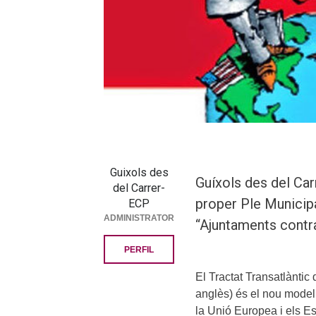
Guixols des
Guíxols des del Car
del Carrer-
proper Ple Municipa
ECP
ADMINISTRATOR
“Ajuntaments contr
PERFIL
El Tractat Transatlàntic
anglès) és el nou model 
la Unió Europea i els Est