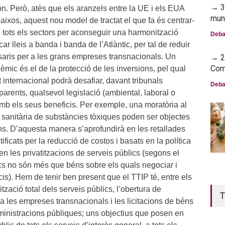
→ 30
. Però, atès que els aranzels entre la UE i els EUA
mun
aixos, aquest nou model de tractat el que fa és centrar-
de tots els sectors per aconseguir una harmonització
Deba
ficar lleis a banda i banda de l’Atlàntic, per tal de reduir
ssaris per a les grans empreses transnacionals. Un
→ 23
Com
èmic és el de la protecció de les inversions, pel qual
t internacional podrà desafiar, davant tribunals
Deba
parents, qualsevol legislació (ambiental, laboral o
 amb els seus beneficis. Per exemple, una moratòria al
ó sanitària de substàncies tòxiques poden ser objectes
. D’aquesta manera s’aprofundirà en les retallades
tificats per la reducció de costos i basats en la política
 en les privatitzacions de serveis públics (segons el
lics no són més que béns sobre els quals negociar i
is). Hem de tenir ben present que el TTIP té, entre els
ització total dels serveis públics, l’obertura de
T
a les empreses transnacionals i les licitacions de béns
dministracions públiques; uns objectius que posen en