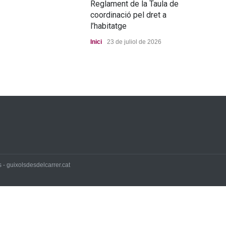
Reglament de la Taula de
pro
coordinació pel dret a
Port
l’habitatge
Inici
23 de juliol de 2026
 - guixolsdesdelcarrer.cat