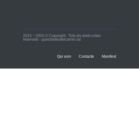
2015 ~ 2025 © Copyright - Tots els drets estan
reservats - guixolsdesdelcarrer.cat
Qui som
Contacte
Manifest