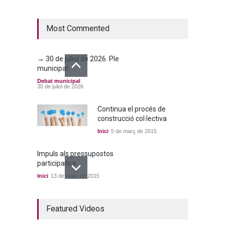
municipal
Debat municipal
25 de juny de 2026
Most Commented
→ 30 de juliol de 2026. Ple
municipal
Debat municipal
30 de juliol de 2026
Continua el procés de
construcció col·lectiva
Inici
5 de març de 2015
Impuls als pressupostos
participatius
Inici
13 de març de 2015
Un bon acord a quatre
Featured Videos
bandes
Inici
22 de març de 2015