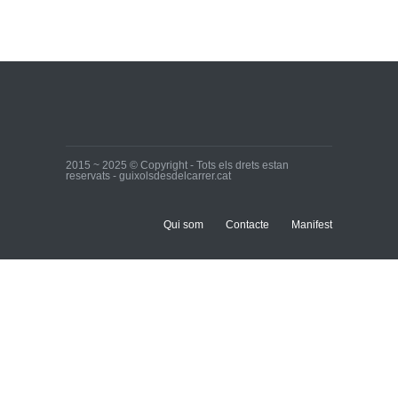
Ja tenim els primers
candidats i candidates!
Inici
28 de març de 2015
2015 ~ 2025 © Copyright - Tots els drets estan
reservats - guixolsdesdelcarrer.cat
Qui som
Contacte
Manifest