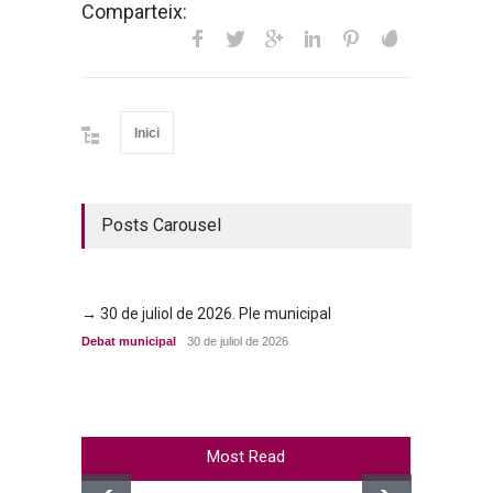
Comparteix:
Inici
Posts Carousel
→ 30 de juliol de 2026. Ple municipal
→ 23 d
Debat municipal
30 de juliol de 2026
Debat m
Most Read