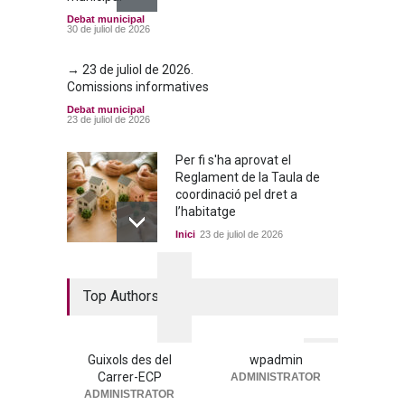
Debat municipal
30 de juliol de 2026
→ 23 de juliol de 2026.
Comissions informatives
Debat municipal
23 de juliol de 2026
Per fi s'ha aprovat el
Reglament de la Taula de
coordinació pel dret a
l’habitatge
Inici
23 de juliol de 2026
La nova residència, més a
Top Authors
prop que mai
Portada
25 de juny de 2026
Guixols des del
wpadmin
Carrer-ECP
ADMINISTRATOR
→ 25 de juny de 2026. Ple
ADMINISTRATOR