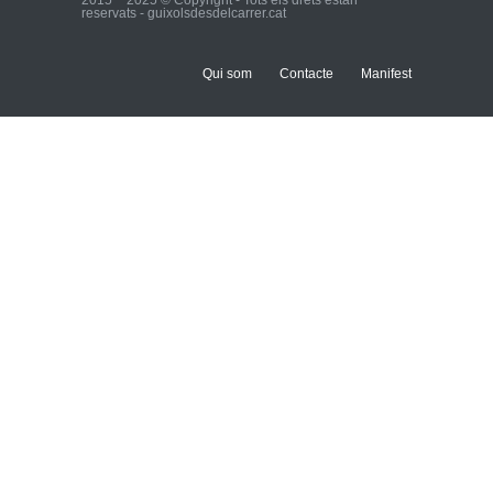
reservats - guixolsdesdelcarrer.cat
Qui som
Contacte
Manifest