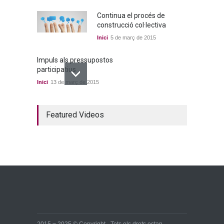
Continua el procés de
construcció col·lectiva
Inici
5 de març de 2015
Impuls als pressupostos
participatius
Inici
13 de març de 2015
Un bon acord a quatre
Featured Videos
bandes
Inici
22 de març de 2015
Ja tenim els primers
candidats i candidates!
Inici
28 de març de 2015
2015 ~ 2025 © Copyright - Tots els drets estan