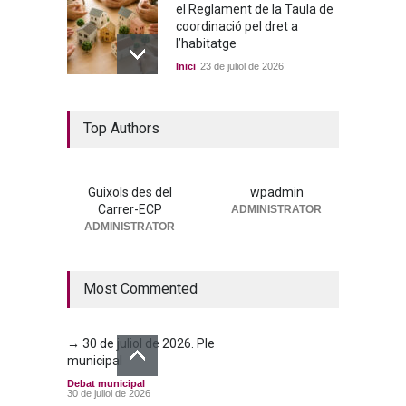
el Reglament de la Taula de
coordinació pel dret a
l’habitatge
Inici
23 de juliol de 2026
La nova residència, més a
Top Authors
prop que mai
Portada
25 de juny de 2026
Guixols des del
wpadmin
Carrer-ECP
ADMINISTRATOR
→ 25 de juny de 2026. Ple
ADMINISTRATOR
municipal
Debat municipal
25 de juny de 2026
Most Commented
→ 30 de juliol de 2026. Ple
municipal
Debat municipal
30 de juliol de 2026