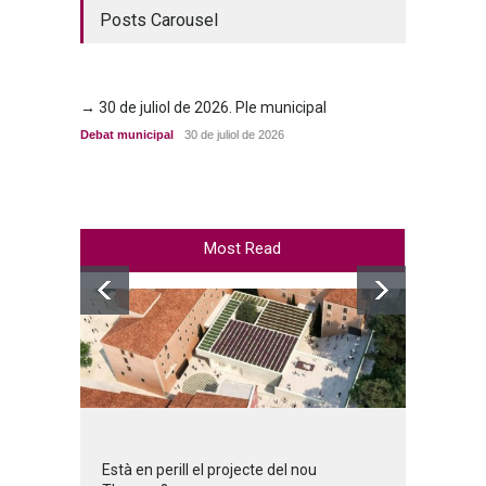
Posts Carousel
→ 30 de juliol de 2026. Ple municipal
→ 23 d
Debat municipal
30 de juliol de 2026
Debat m
Most Read
Està en perill el projecte del nou