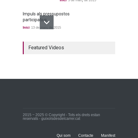
Impuls als pressupostos
participatius
Inici
13 de març de 2015
Un bon acord a quatre
Featured Videos
bandes
Inici
22 de març de 2015
Ja tenim els primers
candidats i candidates!
Inici
28 de març de 2015
2015 ~ 2025 © Copyright - Tots els drets estan
reservats - guixolsdesdelcarrer.cat
Qui som
Contacte
Manifest