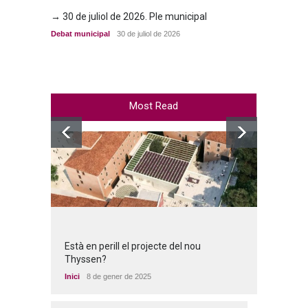
→ 30 de juliol de 2026. Ple municipal
→ 23 d
Debat municipal
30 de juliol de 2026
Debat m
Most Read
Està en perill el projecte del nou
Thyssen?
Inici
8 de gener de 2025