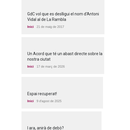
GdC vol que es deslligui el nom d'Antoni
Vidal al de La Rambla
Inici
21 de maig de 2017
Un Acord que té un abast directe sobre la
nostra ciutat
Inici
17 de març de 2026
Espai recuperat!
Inici
9 d'agost de 2025
I ara, anirà de debò?