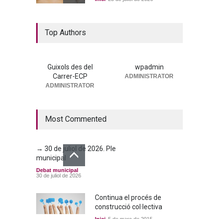
La nova residència, més a
Top Authors
prop que mai
Portada
25 de juny de 2026
Guixols des del
wpadmin
Carrer-ECP
ADMINISTRATOR
→ 25 de juny de 2026. Ple
ADMINISTRATOR
municipal
Debat municipal
25 de juny de 2026
Most Commented
→ 30 de juliol de 2026. Ple
municipal
Debat municipal
30 de juliol de 2026
Continua el procés de
construcció col·lectiva
Inici
5 de març de 2015