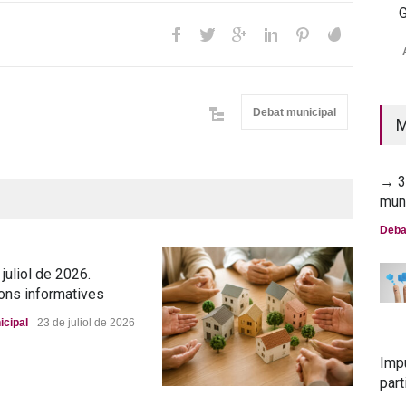
G
→ 2
mun
Deba
Debat municipal
M
→ 30
mun
Deba
juliol de 2026.
ons informatives
icipal
23 de juliol de 2026
Imp
part