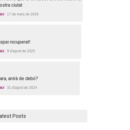
ostra ciutat
nici
17 de març de 2026
spai recuperat!
nici
9 d'agost de 2025
 ara, anirà de debò?
nici
31 d'agost de 2024
atest Posts