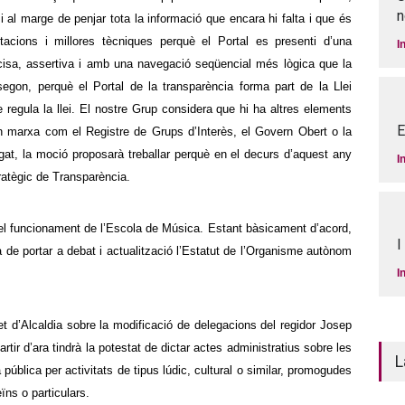
n
,
i al marge de penjar tota la informació que encara hi falta i que és
tacions i millores tècniques perquè el Portal es presenti d’una
I
isa, assertiva i amb una navegació seqüencial més lògica
que la
segon
, perquè el Portal de la transparència forma part de la Llei
 regula la llei. El nostre Grup considera que hi ha altres elements
E
 marxa com el Registre de Grups d’Interès, el Govern Obert o la
egat, la moció
proposarà treballar perquè en el decurs d’aquest any
I
ratègic de Transparència.
el funcionament de l’Escola de Música. Estant bàsicament d’acord,
I
de portar a debat i actualització l’Estatut de l’Organisme autònom
I
t d’Alcaldia sobre la modificació de delegacions del regidor Josep
tir d’ara tindrà la potestat de dictar actes administratius sobre les
L
 pública per activitats de tipus lúdic, cultural o similar, promogudes
ïns o particulars.