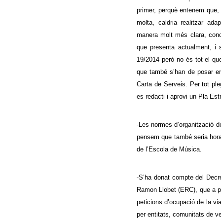
primer, perquè
e
ntenem que
molta,
cal
dria
realitzar adap
manera molt més clara, conc
que presenta actualment
, i
19/2014 però no és tot el que
que també s’han de posar en
Carta de Serveis. Per
tot pl
es redacti i aprovi un
Pla Est
-Les normes d’organització d
pensem que també seria hora 
de l’Escola de Música.
-S’ha donat compte del Decre
Ramon Llobet (ERC), que a par
peticions d’ocupació de la via
per entitats, comunitats de ve