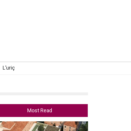
L’uriç
Most Read