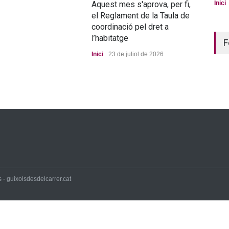
Aquest mes s'aprova, per fi,
La n
Inici
el Reglament de la Taula de
pro
coordinació pel dret a
Port
l’habitatge
F
Inici
23 de juliol de 2026
 - guixolsdesdelcarrer.cat