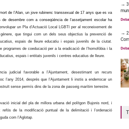
→ 30
mun
a mort de l’Alan, un jove rubinenc transsexual de 17 anys que es va
es de desembre
com a conseqüència de l
‘
assetjament escolar ha
Deba
envolupar un Pla d’Actuació Local LGBTI per al reconeixement de
→ 23
e gènere, que tingui com un dels seus objectius la prevenció de
Com
ucatius, espais de lleure educatiu i espais juvenils de la ciutat.
 programes de coeducació per a la eradicació de l’homofòbia i la
Deba
ducatius, espais i entitats juvenils i centres educatius de lleure.
ncia judicial favorable a l’Ajuntament, desestimant un recurs
Roc l’any 2014, després que l’Ajuntament li instis a enderrocar un
onstruït sense permís dins de la zona de passeig marítim terrestre.
ació inicial del pla de millora urbana del polítgon Bujonis nord, i
t refós de la modificació puntual de la delimitació i l’ordenació
T
guda com l’Aglotap.