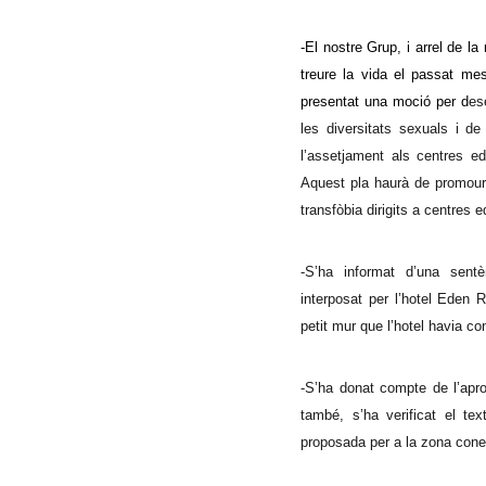
-El nostre Grup, i a
rrel de l
treure la vida el passat m
presentat una moció per d
es
les diversitats sexuals i d
l’assetjament als centres ed
Aquest pla haurà de promoure
transfòbia dirigits a centres e
-S’ha informat d’una sentè
interposat per l’hotel Eden 
petit mur que l’hotel havia c
-S’ha donat compte de l’aprov
també, s’ha verificat el tex
proposada per a la zona cone