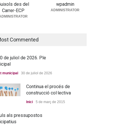
uixols des del
wpadmin
Carrer-ECP
ADMINISTRATOR
5 de juny de 2026. Ple
ADMINISTRATOR
icipal
t municipal
25 de juny de 2026
ost Commented
 de juliol de 2026. Ple
icipal
t municipal
30 de juliol de 2026
Continua el procés de
→ 25 de juny de 2026. Ple
construcció col·lectiva
municipal
Inici
5 de març de 2015
Debat municipal
25 de juny de 2026
uls als pressupostos
icipatius