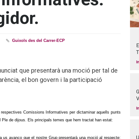
gidor.
Guixols des del Carrer-ECP
E
T
I
nunciat que presentarà una moció per tal de
rència, el bon govern i la participació
G
V
I
s respectives Comissions Informatives per dictaminar aquells punts
el Ple de dijous. Els principals temes que hem tractat han estat:
U
 Ja us avanço que el nostre Grup presentarà una moció al respecte;