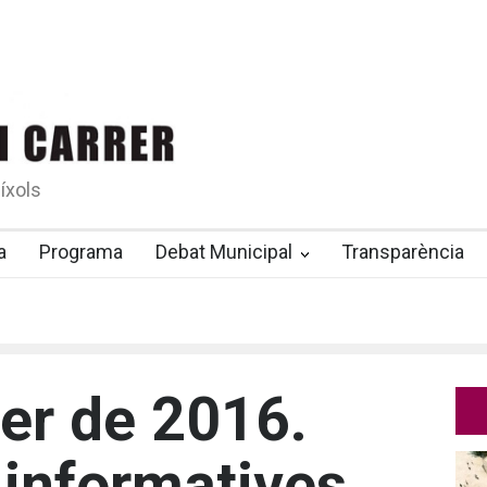
íxols
a
Programa
Debat Municipal
Transparència
er de 2016.
informatives.