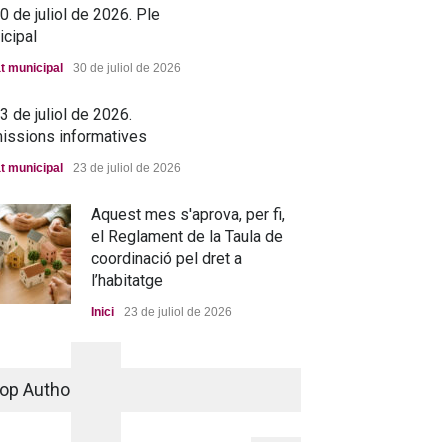
 de juliol de 2026. Ple
icipal
t municipal
30 de juliol de 2026
 de juliol de 2026.
issions informatives
t municipal
23 de juliol de 2026
Aquest mes s'aprova, per fi,
el Reglament de la Taula de
coordinació pel dret a
l’habitatge
Inici
23 de juliol de 2026
La nova residència, més a
prop que mai
op Authors
Portada
25 de juny de 2026