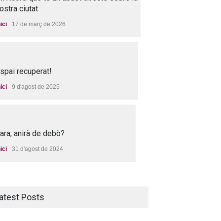
ostra ciutat
nici
17 de març de 2026
spai recuperat!
nici
9 d'agost de 2025
 ara, anirà de debò?
nici
31 d'agost de 2024
atest Posts