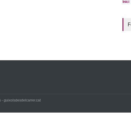
Inici
F
 - guixolsdesdelcarrer.cat