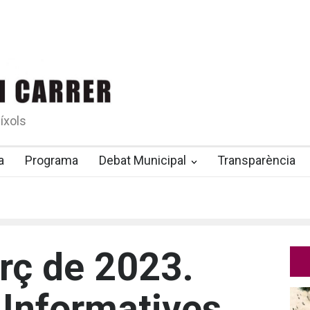
íxols
a
Programa
Debat Municipal
Transparència
rç de 2023.
Informatives