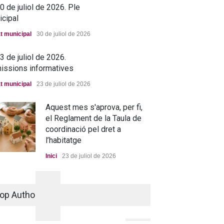
 de juliol de 2026. Ple
icipal
t municipal
30 de juliol de 2026
 de juliol de 2026.
issions informatives
→ 25 de juny de 2026. Ple
t municipal
23 de juliol de 2026
municipal
Debat municipal
25 de juny de 2026
Aquest mes s'aprova, per fi,
el Reglament de la Taula de
coordinació pel dret a
l’habitatge
ova residència, més a
Inici
23 de juliol de 2026
p que mai
La nova residència, més a
ada
25 de juny de 2026
prop que mai
op Authors
Portada
25 de juny de 2026