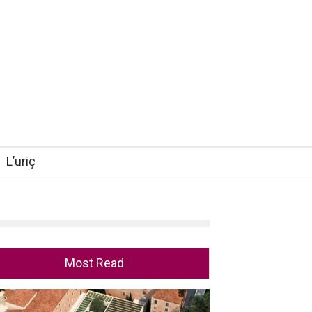
L’uriç
Most Read