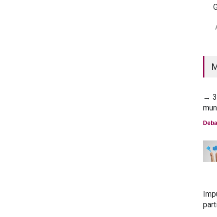
G
→ 2
mun
Deba
M
→ 30
mun
Deba
Imp
part