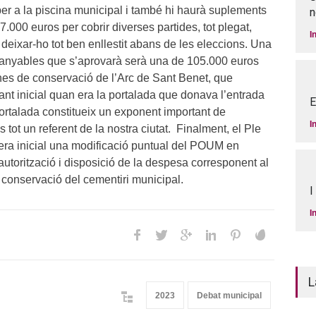
per a la piscina municipal i també hi haurà suplements
n
7.000 euros per cobrir diverses partides, tot plegat,
I
 deixar-ho tot ben enllestit abans de les eleccions. Una
ranyables que s’aprovarà serà una de 105.000 euros
eines de conservació de l’Arc de Sant Benet, que
nt inicial quan era la portalada que donava l’entrada
E
ortalada constitueix un exponent important de
I
és tot un referent de la nostra ciutat. Finalment, el Ple
ra inicial una modificació puntual del POUM en
’autorització i disposició de la despesa corresponent al
 conservació del cementiri municipal.
I
I
L
2023
Debat municipal