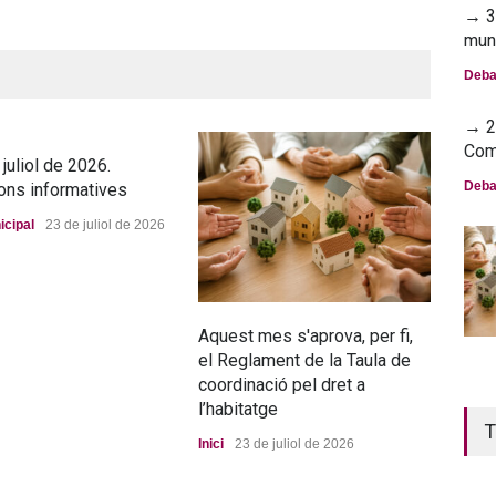
→ 30
mun
Deba
→ 23
Com
juliol de 2026.
Deba
ons informatives
icipal
23 de juliol de 2026
Aquest mes s'aprova, per fi,
La n
el Reglament de la Taula de
pro
coordinació pel dret a
Port
l’habitatge
T
Inici
23 de juliol de 2026