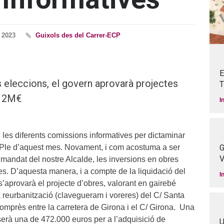
 2023
Guixols des del Carrer-ECP
E
 eleccions, el govern aprovarà projectes
T
e 2M€
I
 les diferents comissions informatives per dictaminar
G
 Ple d’aquest mes. Novament, i com acostuma a ser
V
e mandat del nostre Alcalde, les inversions en obres
es. D’aquesta manera, i a compte de la liquidació del
I
s’aprovarà el projecte d’obres, valorant en gairebé
 reurbanització (clavegueram i voreres) del C/ Santa
omprès entre la carretera de Girona i el C/ Girona. Una
 serà una de 472.000 euros per a l’adquisició de
U