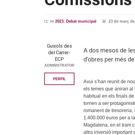
In
2023
,
Debat municipal
23 de març de
Guixols des
A dos mesos de les
del Carrer-
d’obres per més d
ECP
ADMINISTRATOR
PERFIL
Avui s’han reunit de nou
els temes que aniran al
habitual en els finals d
tornen a ser protagonist
romanent de tresoreria, 
1.400.000 euros per a la
Magdalena, en el tram c
altra inversió important