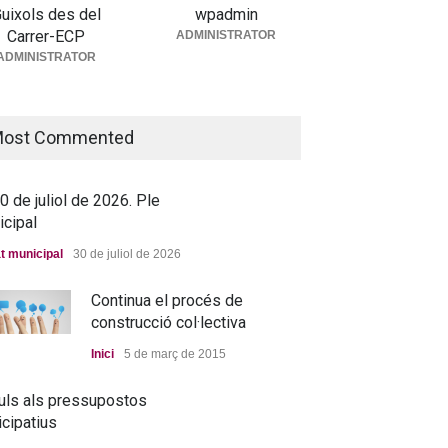
uixols des del
wpadmin
Carrer-ECP
ADMINISTRATOR
5 de juny de 2026. Ple
ADMINISTRATOR
icipal
t municipal
25 de juny de 2026
ost Commented
 de juliol de 2026. Ple
icipal
t municipal
30 de juliol de 2026
Continua el procés de
construcció col·lectiva
Inici
5 de març de 2015
uls als pressupostos
icipatius