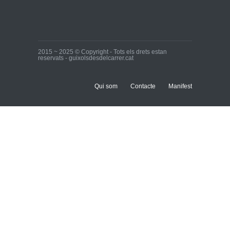
2015 ~ 2025 © Copyright - Tots els drets estan
reservats - guixolsdesdelcarrer.cat
Qui som
Contacte
Manifest