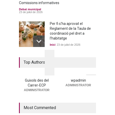
Comissions informatives
Debat municipal
23 de juliol de 2026
Per fi s'ha aprovat el
Reglament de la Taula de
coordinació pel dret a
l’habitatge
Inici
23 de juliol de 2026
La nova residència, més a
Top Authors
prop que mai
Portada
25 de juny de 2026
Guixols des del
wpadmin
Carrer-ECP
ADMINISTRATOR
→ 25 de juny de 2026. Ple
ADMINISTRATOR
municipal
Debat municipal
25 de juny de 2026
Most Commented