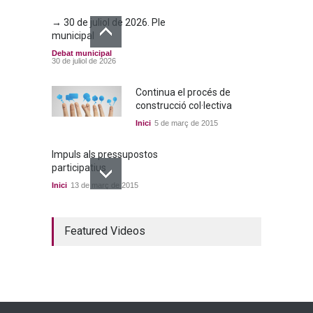
→ 30 de juliol de 2026. Ple
municipal
Debat municipal
30 de juliol de 2026
Continua el procés de
construcció col·lectiva
Inici
5 de març de 2015
Impuls als pressupostos
participatius
Inici
13 de març de 2015
Un bon acord a quatre
Featured Videos
bandes
Inici
22 de març de 2015
Ja tenim els primers
candidats i candidates!
Inici
28 de març de 2015