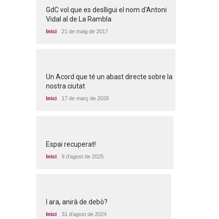
GdC vol que es deslligui el nom d'Antoni
Vidal al de La Rambla
Inici
21 de maig de 2017
Un Acord que té un abast directe sobre la
nostra ciutat
Inici
17 de març de 2026
Espai recuperat!
Inici
9 d'agost de 2025
I ara, anirà de debò?
Inici
31 d'agost de 2024