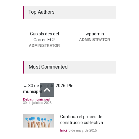
La nova residència, més a
Top Authors
prop que mai
Portada
25 de juny de 2026
Guixols des del
wpadmin
Carrer-ECP
ADMINISTRATOR
→ 25 de juny de 2026. Ple
ADMINISTRATOR
municipal
Debat municipal
25 de juny de 2026
Most Commented
→ 30 de juliol de 2026. Ple
municipal
Debat municipal
30 de juliol de 2026
Continua el procés de
construcció col·lectiva
Inici
5 de març de 2015