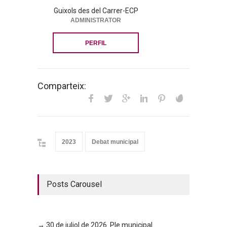
Guixols des del Carrer-ECP
ADMINISTRATOR
PERFIL
Comparteix:
2023
Debat municipal
Posts Carousel
→ 30 de juliol de 2026. Ple municipal
→ 23 d