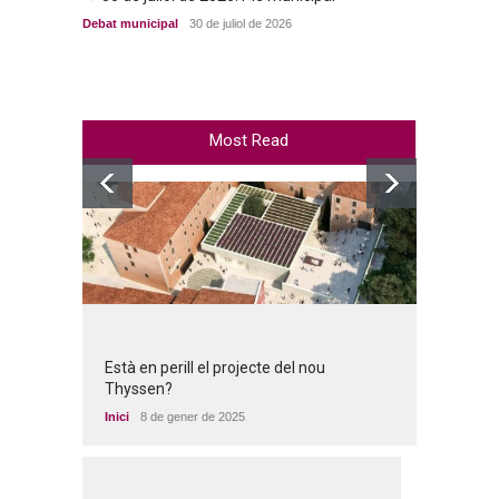
Debat municipal
30 de juliol de 2026
Debat m
Most Read
Està en perill el projecte del nou
Thyssen?
Inici
8 de gener de 2025