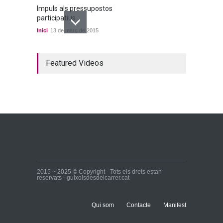
Impuls als pressupostos
participatius
Inici
13 de març de 2015
Un bon acord a quatre
Featured Videos
bandes
Inici
22 de març de 2015
Ja tenim els primers
candidats i candidates!
Inici
28 de març de 2015
2015 ~ 2025 © Copyright - Tots els drets estan
reservats - guixolsdesdelcarrer.cat
Qui som
Contacte
Manifest