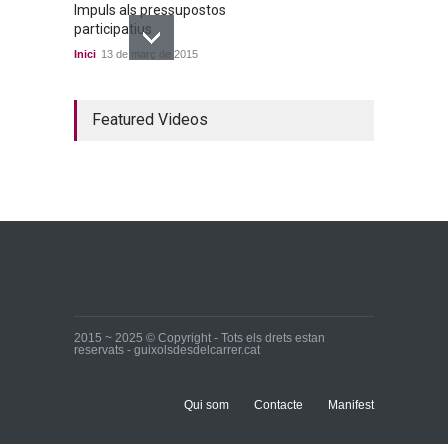
Impuls als pressupostos
participatius
Inici
13 de març de 2015
Un bon acord a quatre
Featured Videos
bandes
Inici
22 de març de 2015
Ja tenim els primers
candidats i candidates!
Inici
28 de març de 2015
2015 ~ 2025 © Copyright - Tots els drets estan
reservats - guixolsdesdelcarrer.cat
Qui som
Contacte
Manifest