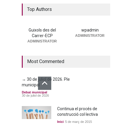
La nova residència, més a
Top Authors
prop que mai
Portada
25 de juny de 2026
Guixols des del
wpadmin
Carrer-ECP
ADMINISTRATOR
→ 25 de juny de 2026. Ple
ADMINISTRATOR
municipal
Debat municipal
25 de juny de 2026
Most Commented
→ 30 de juliol de 2026. Ple
municipal
Debat municipal
30 de juliol de 2026
Continua el procés de
construcció col·lectiva
Inici
5 de març de 2015