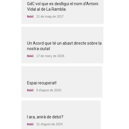
GdC vol que es deslligui el nom d'Antoni
Vidal al de La Rambla
Inici
21 de maig de 2017
Un Acord que té un abast directe sobre la
nostra ciutat
Inici
17 de març de 2026
Espai recuperat!
Inici
9 d'agost de 2025
I ara, anirà de debò?
Inici
31 d'agost de 2024