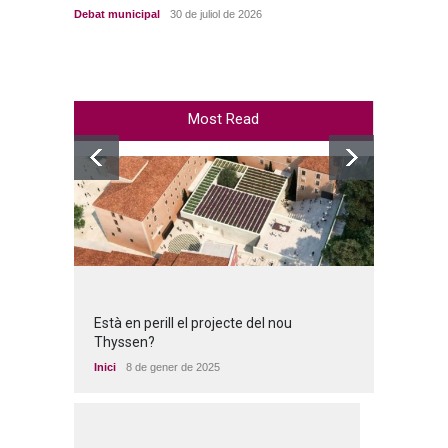
Debat municipal
30 de juliol de 2026
Debat m
Most Read
Està en perill el projecte del nou
Thyssen?
Inici
8 de gener de 2025