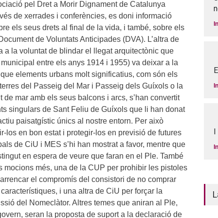
ociació pel Dret a Morir Dignament de Catalunya
n
vés de xerrades i conferències, es doni informació
I
re els seus drets al final de la vida, i també, sobre els
l Document de Voluntats Anticipades (DVA). L’altra de
 a la voluntat de blindar el llegat arquitectònic que
municipal entre els anys 1914 i 1955) va deixar a la
E
 que elements urbans molt significatius, com són els
terres del Passeig del Mar i Passeig dels Guíxols o la
I
 de mar amb els seus balcons i arcs, s’han convertit
s singulars de Sant Feliu de Guíxols que li han donat
actiu paisatgístic únics al nostre entorn. Per això
I
los en bon estat i protegir-los en previsió de futures
pals de CiU i MES s’hi han mostrat a favor, mentre que
I
stingut en espera de veure que faran en el Ple. També
s mocions més, una de la CUP per prohibir les pistoles
i arrencar el compromís del consistori de no comprar
aracterístiques, i una altra de CiU per forçar la
L
ssió del Nomeclàtor. Altres temes que aniran al Ple,
overn, seran la proposta de suport a la declaració de