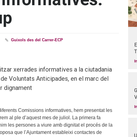
up
Guixols des del Carrer-ECP
E
T
I
zar xerrades informatives a la ciutadania
de Voluntats Anticipades, en el marc del
ir dignament
G
V
I
diferents Comissions informatives, hem presentat les
em al ple d’aquest mes de juliol. La primera fa
enim les persones a viure amb dignitat el procés de la
roposa que l’Ajuntament estableixi contactes de
U