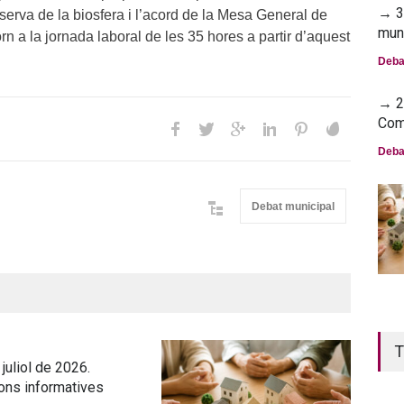
→ 30
erva de la biosfera i l’acord de la Mesa General de
mun
rn a la jornada laboral de les 35 hores a partir d’aquest
Deba
→ 23
Com
Deba
Debat municipal
T
juliol de 2026.
ons informatives