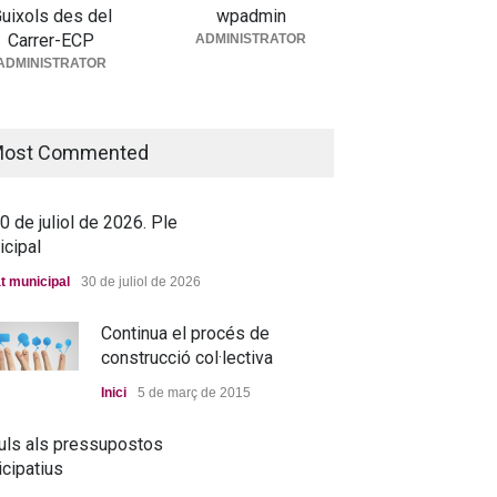
uixols des del
wpadmin
Debat municipal
25 de juny de 2026
Carrer-ECP
ADMINISTRATOR
5 de juny de 2026. Ple
ADMINISTRATOR
icipal
t municipal
25 de juny de 2026
ova residència, més a
p que mai
ost Commented
ada
25 de juny de 2026
 de juliol de 2026. Ple
icipal
t municipal
30 de juliol de 2026
Continua el procés de
construcció col·lectiva
Inici
5 de març de 2015
uls als pressupostos
icipatius