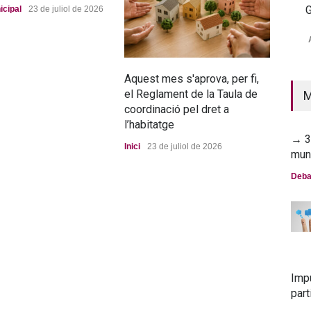
G
icipal
23 de juliol de 2026
→ 2
mun
Deba
Aquest mes s'aprova, per fi,
La n
el Reglament de la Taula de
pro
M
coordinació pel dret a
Port
l’habitatge
→ 30
Inici
23 de juliol de 2026
mun
Deba
Imp
part