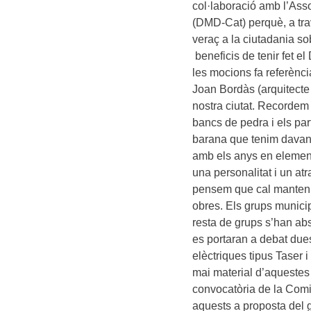
col·laboració amb l’Ass
(DMD-Cat) perquè, a tra
veraç a la ciutadania sob
beneficis de tenir fet e
les mocions fa referència
Joan Bordàs (arquitecte 
nostra ciutat. Recordem
bancs de pedra i els par
barana que tenim davant
amb els anys en element
una personalitat i un atr
pensem que cal mantenir-
obres. Els grups munici
resta de grups s’han ab
es portaran a debat due
elèctriques tipus Taser 
mai material d’aquestes c
convocatòria de la Comi
aquests a proposta del g