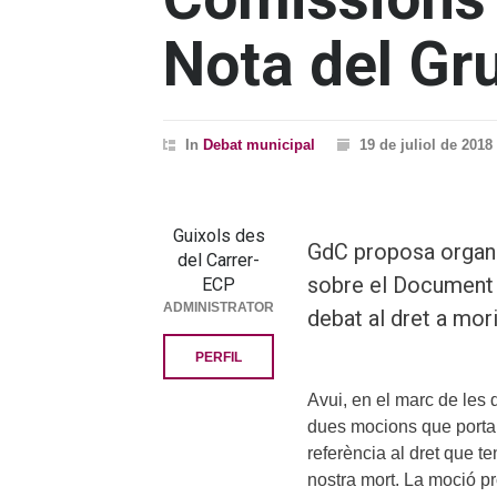
Nota del Gr
In
Debat municipal
19 de juliol de 2018
Guixols des
GdC proposa organit
del Carrer-
sobre el Document 
ECP
ADMINISTRATOR
debat al dret a mor
PERFIL
Avui, en el marc de les 
dues mocions que portar
referència al dret que t
nostra mort. La moció p