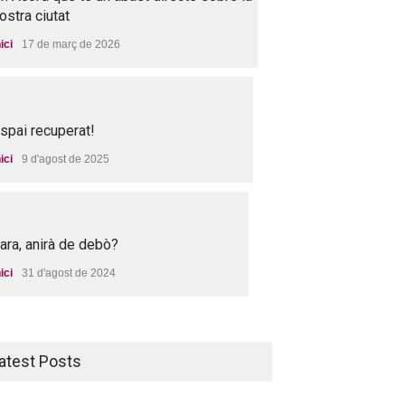
ostra ciutat
nici
17 de març de 2026
spai recuperat!
nici
9 d'agost de 2025
 ara, anirà de debò?
nici
31 d'agost de 2024
atest Posts