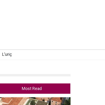
L’uriç
Most Read