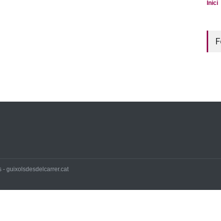
Inici
F
 - guixolsdesdelcarrer.cat