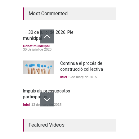
Debat municipal
25 de juny de 2026
Most Commented
→ 30 de juliol de 2026. Ple
municipal
Debat municipal
30 de juliol de 2026
Continua el procés de
construcció col·lectiva
Inici
5 de març de 2015
Impuls als pressupostos
participatius
Inici
13 de març de 2015
Un bon acord a quatre
Featured Videos
bandes
Inici
22 de març de 2015