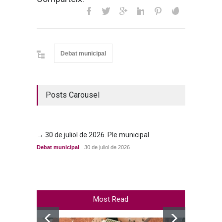
Debat municipal
Posts Carousel
→ 30 de juliol de 2026. Ple municipal
→ 23 d
Debat municipal
30 de juliol de 2026
Debat m
Most Read