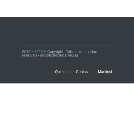
Ja tenim els primers
candidats i candidates!
Inici
28 de març de 2015
2015 ~ 2025 © Copyright - Tots els drets estan
reservats - guixolsdesdelcarrer.cat
Qui som
Contacte
Manifest