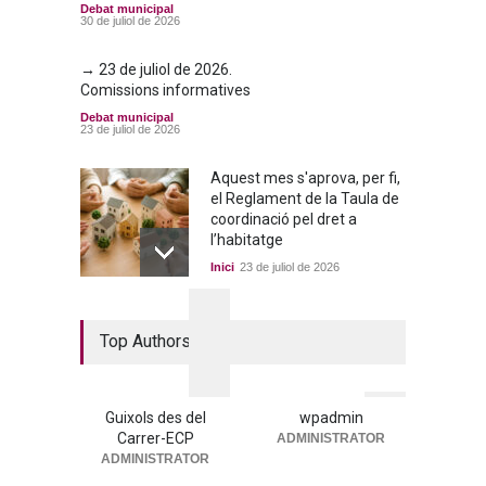
Debat municipal
30 de juliol de 2026
→ 23 de juliol de 2026.
Comissions informatives
Debat municipal
23 de juliol de 2026
Aquest mes s'aprova, per fi,
el Reglament de la Taula de
coordinació pel dret a
l’habitatge
Inici
23 de juliol de 2026
La nova residència, més a
Top Authors
prop que mai
Portada
25 de juny de 2026
Guixols des del
wpadmin
Carrer-ECP
ADMINISTRATOR
→ 25 de juny de 2026. Ple
ADMINISTRATOR
municipal