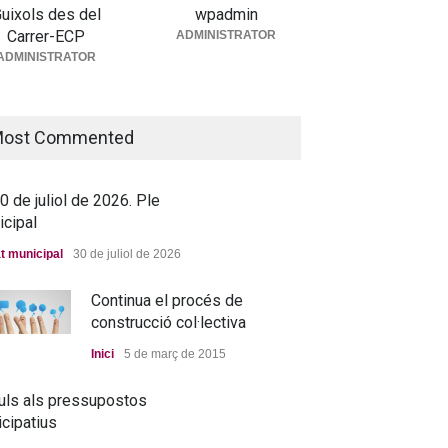
uixols des del
wpadmin
Carrer-ECP
ADMINISTRATOR
5 de juny de 2026. Ple
ADMINISTRATOR
icipal
t municipal
25 de juny de 2026
ost Commented
 de juliol de 2026. Ple
icipal
t municipal
30 de juliol de 2026
Continua el procés de
construcció col·lectiva
Inici
5 de març de 2015
uls als pressupostos
icipatius