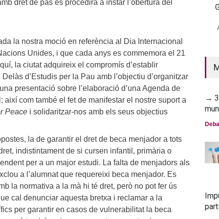
amb dret de pas es procedirà a instar l’obertura del
G
→ 2
mun
a la nostra moció en referència al Dia Internacional
Deba
 Nacions Unides, i que cada anys es commemora el 21
quí, la ciutat adquireix el compromís d’establir
M
 Delàs d’Estudis per la Pau amb l’objectiu d’organitzar
 una presentació sobre l’elaboració d’una Agenda de
→ 30
 així com també el fet de manifestar el nostre suport a
mun
or Peace
i solidaritzar-nos amb els seus objectius
Deba
opostes, la de garantir el dret de beca menjador a tots
dret, indistintament de si cursen infantil, primària o
endent per a un major estudi. La falta de menjadors als
xclou a l’alumnat que requereixi beca menjador. Es
 la normativa a la mà hi té dret, però no pot fer ús
Imp
ue cal denunciar aquesta bretxa i reclamar a la
part
fics per garantir en casos de vulnerabilitat la beca