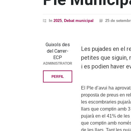
In
2025
,
Debat municipal
25 de setembr
Guixols des
Les pujades en el r
del Carrer-
petites que siguin,
ECP
ADMINISTRATOR
i es podien haver ev
PERFIL
El Ple d’avui ha aprovat
proposta de preus en rel
les escombraries pujarà
llars que comptin amb 
pujarà en el 41% de les 
que comptin amb només
de les llars. Tant les p