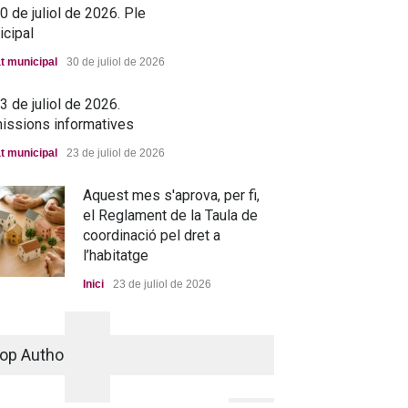
 de juliol de 2026. Ple
icipal
t municipal
30 de juliol de 2026
 de juliol de 2026.
issions informatives
t municipal
23 de juliol de 2026
Aquest mes s'aprova, per fi,
el Reglament de la Taula de
coordinació pel dret a
l’habitatge
Inici
23 de juliol de 2026
La nova residència, més a
prop que mai
op Authors
Portada
25 de juny de 2026