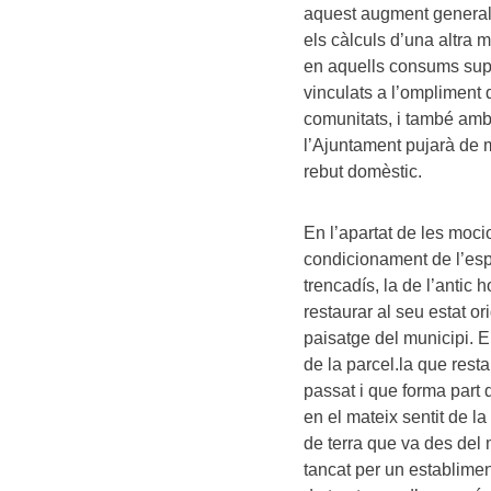
aquest augment generalitz
els càlculs d’una altra m
en aquells consums supe
vinculats a l’ompliment d
comunitats, i també amb
l’Ajuntament pujarà de m
rebut domèstic.
En l’apartat de les moci
condicionament de l’espa
trencadís, la de l’antic 
restaurar al seu estat or
paisatge del municipi. E
de la parcel.la que rest
passat i que forma part de
en el mateix sentit de la
de terra que va des del m
tancat per un establimen