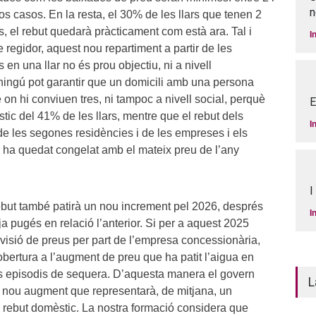
n
os casos. En la resta, el 30% de les llars que tenen 2
el rebut quedarà pràcticament com està ara. Tal i
I
e regidor, aquest nou repartiment a partir de les
n una llar no és prou objectiu, ni a nivell
ingú pot garantir que un domicili amb una persona
re on hi conviuen tres, ni tampoc a nivell social, perquè
E
stic del 41% de les llars, mentre que el rebut dels
I
, de les segones residències i de les empreses i els
 ha quedat congelat amb el mateix preu de l’any
I
rebut també patirà un nou increment pel 2026, després
I
ja pugés en relació l’anterior. Si per a aquest 2025
visió de preus per part de l’empresa concessionària,
obertura a l’augment de preu que ha patit l’aigua en
rs episodis de sequera. D’aquesta manera el govern
L
 nou augment que representarà, de mitjana, un
 rebut domèstic. La nostra formació considera que