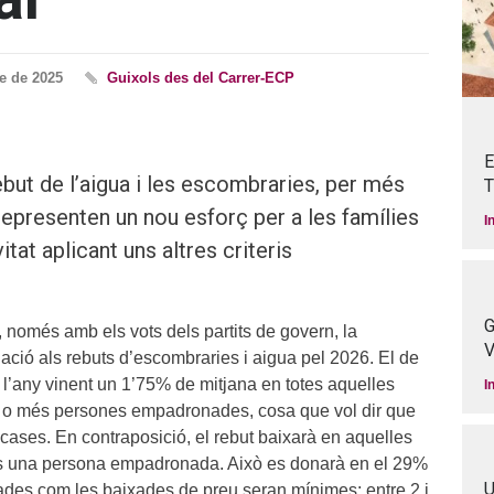
e de 2025
Guixols des del Carrer-ECP
E
ebut de l’aigua i les escombraries, per més
T
 representen un nou esforç per a les famílies
I
itat aplicant uns altres criteris
G
, només amb els vots dels partits de govern, la
V
ació als rebuts d’escombraries i aigua pel 2026. El de
 l’any vinent un 1’75% de mitjana en totes aquelles
I
3 o més persones empadronades, cosa que vol dir que
cases. En contraposició, el rebut baixarà en aquelles
 una persona empadronada. Això es donarà en el 29%
U
ujades com les baixades de preu seran mínimes: entre 2 i