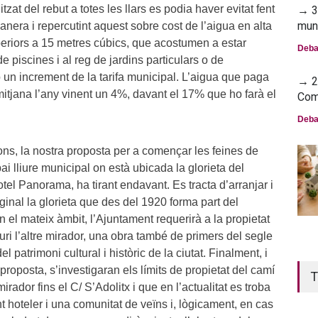
at del rebut a totes les llars es podia haver evitat fent
→ 30
mun
anera i repercutint aquest sobre cost de l’aigua en alta
riors a 15 metres cúbics, que acostumen a estar
Deba
e piscines i al reg de jardins particulars o de
 un increment de la tarifa municipal. L’aigua que paga
→ 23
itjana l’any vinent un 4%, davant el 17% que ho farà el
Com
Deba
ons, la nostra proposta per a començar les feines de
i lliure municipal on està ubicada la glorieta del
hotel Panorama, ha tirant endavant. Es tracta d’arranjar i
iginal la glorieta que des del 1920 forma part del
n el mateix àmbit, l’Ajuntament requerirà a la propietat
auri l’altre mirador, una obra també de primers del segle
l patrimoni cultural i històric de la ciutat. Finalment, i
 proposta, s’investigaran els límits de propietat del camí
T
irador fins el C/ S’Adolitx i que en l’actualitat es troba
t hoteler i una comunitat de veïns i, lògicament, en cas