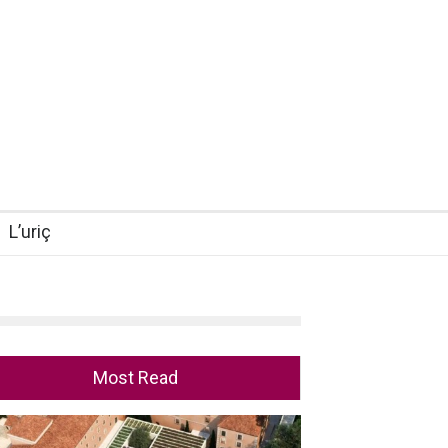
L’uriç
Most Read