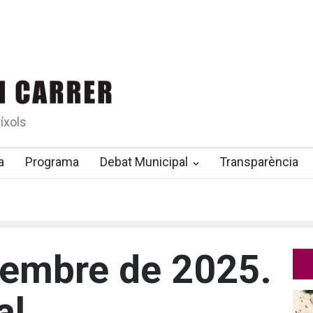
íxols
a
Programa
Debat Municipal
Transparència
tembre de 2025.
al