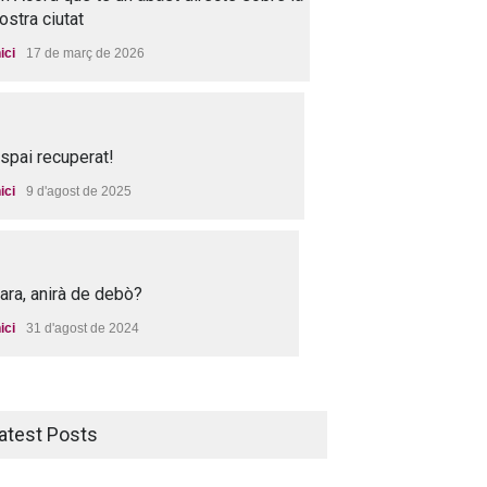
ostra ciutat
nici
17 de març de 2026
spai recuperat!
nici
9 d'agost de 2025
 ara, anirà de debò?
nici
31 d'agost de 2024
atest Posts