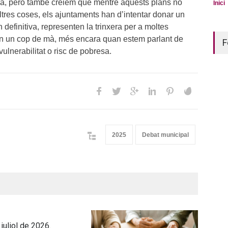
ia, però també creiem que mentre aquests plans no
Inici
ltres coses, els ajuntaments han d’intentar donar un
definitiva, representen la trinxera per a moltes
n un cop de mà, més encara quan estem parlant de
F
ulnerabilitat o risc de pobresa.
2025
Debat municipal
juliol de 2026.