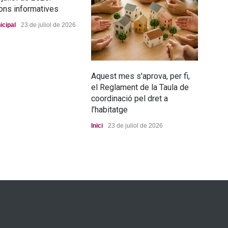
ons informatives
icipal
23 de juliol de 2026
Aquest mes s'aprova, per fi,
La n
el Reglament de la Taula de
pro
coordinació pel dret a
Port
l’habitatge
Inici
23 de juliol de 2026