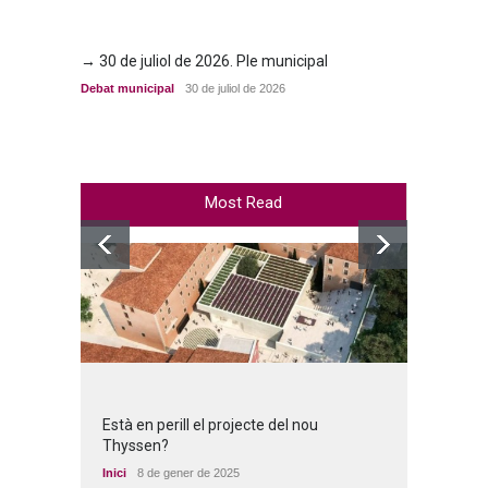
→ 30 de juliol de 2026. Ple municipal
→ 23 d
Debat municipal
30 de juliol de 2026
Debat m
Most Read
Està en perill el projecte del nou
Thyssen?
Inici
8 de gener de 2025