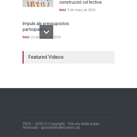
construcció col·lectiva
Inici
5 de març de 2015
Impuls als pressupostos
participatius
Inici
13 de març de 2015
Un bon acord a quatre
Featured Videos
bandes
Inici
22 de març de 2015
Ja tenim els primers
candidats i candidates!
Inici
28 de març de 2015
2015 ~ 2025 © Copyright - Tots els drets estan
reservats - guixolsdesdelcarrer.cat