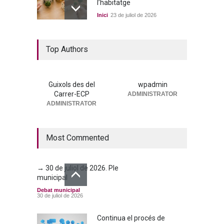
l’habitatge
Inici
23 de juliol de 2026
La nova residència, més a
Top Authors
prop que mai
Portada
25 de juny de 2026
Guixols des del
wpadmin
Carrer-ECP
ADMINISTRATOR
→ 25 de juny de 2026. Ple
ADMINISTRATOR
municipal
Debat municipal
25 de juny de 2026
Most Commented
→ 30 de juliol de 2026. Ple
municipal
Debat municipal
30 de juliol de 2026
Continua el procés de