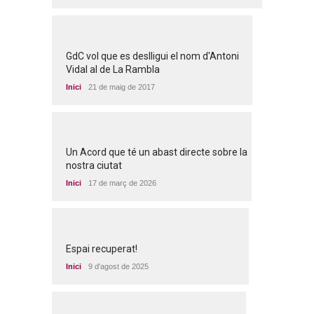
GdC vol que es deslligui el nom d'Antoni
Vidal al de La Rambla
Inici
21 de maig de 2017
Un Acord que té un abast directe sobre la
nostra ciutat
Inici
17 de març de 2026
Espai recuperat!
Inici
9 d'agost de 2025